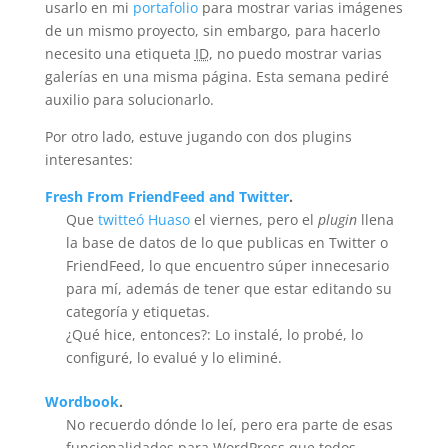
usarlo en mi
portafolio
para mostrar varias imágenes
de un mismo proyecto, sin embargo, para hacerlo
necesito una etiqueta
ID
, no puedo mostrar varias
galerías en una misma página. Esta semana pediré
auxilio para solucionarlo.
Por otro lado, estuve jugando con dos plugins
interesantes:
Fresh From FriendFeed and Twitter
.
Que
twitteó
Huaso
el viernes, pero el
plugin
llena
la base de datos de lo que publicas en Twitter o
FriendFeed, lo que encuentro súper innecesario
para mí­, además de tener que estar editando su
categoría y etiquetas.
¿Qué hice, entonces?: Lo instalé, lo probé, lo
configuré, lo evalué y lo eliminé.
Wordbook
.
No recuerdo dónde lo leí, pero era parte de esas
funcionalidades para WordPress que todos