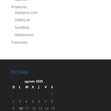
Proyectos
Daidaros.com
OMRG-81
Sandbox
Wikidismos
Tutoriales
FECHAS
agosto 2026
D
L
M
X
J
V
S
1
2
3
4
5
6
7
8
9
10
11
12
13
14
15