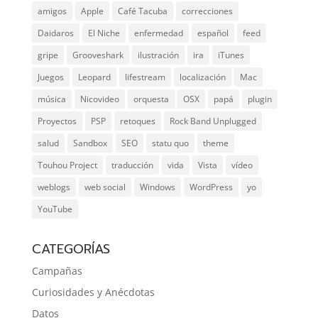
amigos
Apple
Café Tacuba
correcciones
Daidaros
El Niche
enfermedad
español
feed
gripe
Grooveshark
ilustración
ira
iTunes
Juegos
Leopard
lifestream
localización
Mac
música
Nicovideo
orquesta
OSX
papá
plugin
Proyectos
PSP
retoques
Rock Band Unplugged
salud
Sandbox
SEO
statu quo
theme
Touhou Project
traducción
vida
Vista
vídeo
weblogs
web social
Windows
WordPress
yo
YouTube
CATEGORÍAS
Campañas
Curiosidades y Anécdotas
Datos