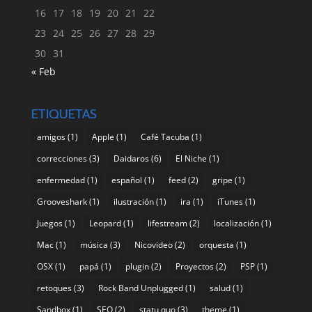
16
17
18
19
20
21
22
23
24
25
26
27
28
29
30
31
« Feb
ETIQUETAS
amigos
(1)
Apple
(1)
Café Tacuba
(1)
correcciones
(3)
Daidaros
(6)
El Niche
(1)
enfermedad
(1)
español
(1)
feed
(2)
gripe
(1)
Grooveshark
(1)
ilustración
(1)
ira
(1)
iTunes
(1)
Juegos
(1)
Leopard
(1)
lifestream
(2)
localización
(1)
Mac
(1)
música
(3)
Nicovideo
(2)
orquesta
(1)
OSX
(1)
papá
(1)
plugin
(2)
Proyectos
(2)
PSP
(1)
retoques
(3)
Rock Band Unplugged
(1)
salud
(1)
Sandbox
(1)
SEO
(2)
statu quo
(3)
theme
(1)