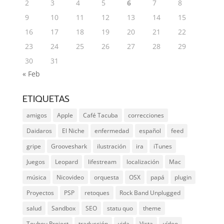
2
3
4
5
6
7
8
9
10
11
12
13
14
15
16
17
18
19
20
21
22
23
24
25
26
27
28
29
30
31
« Feb
ETIQUETAS
amigos
Apple
Café Tacuba
correcciones
Daidaros
El Niche
enfermedad
español
feed
gripe
Grooveshark
ilustración
ira
iTunes
Juegos
Leopard
lifestream
localización
Mac
música
Nicovideo
orquesta
OSX
papá
plugin
Proyectos
PSP
retoques
Rock Band Unplugged
salud
Sandbox
SEO
statu quo
theme
Touhou Project
traducción
vida
Vista
vídeo