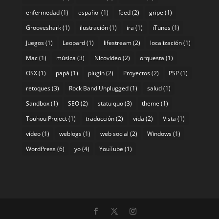
enfermedad
(1)
español
(1)
feed
(2)
gripe
(1)
Grooveshark
(1)
ilustración
(1)
ira
(1)
iTunes
(1)
Juegos
(1)
Leopard
(1)
lifestream
(2)
localización
(1)
Mac
(1)
música
(3)
Nicovideo
(2)
orquesta
(1)
OSX
(1)
papá
(1)
plugin
(2)
Proyectos
(2)
PSP
(1)
retoques
(3)
Rock Band Unplugged
(1)
salud
(1)
Sandbox
(1)
SEO
(2)
statu quo
(3)
theme
(1)
Touhou Project
(1)
traducción
(2)
vida
(2)
Vista
(1)
vídeo
(1)
weblogs
(1)
web social
(2)
Windows
(1)
WordPress
(6)
yo
(4)
YouTube
(1)