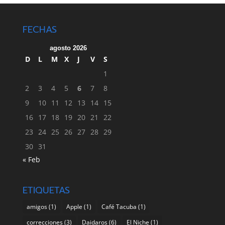
FECHAS
agosto 2026
D
L
M
X
J
V
S
1
2
3
4
5
6
7
8
9
10
11
12
13
14
15
16
17
18
19
20
21
22
23
24
25
26
27
28
29
30
31
« Feb
ETIQUETAS
amigos
(1)
Apple
(1)
Café Tacuba
(1)
correcciones
(3)
Daidaros
(6)
El Niche
(1)