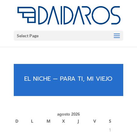
Select Page
EL NICHE — PARA TI, MI VIEJO
agosto 2026
D
L
M
X
J
V
S
1