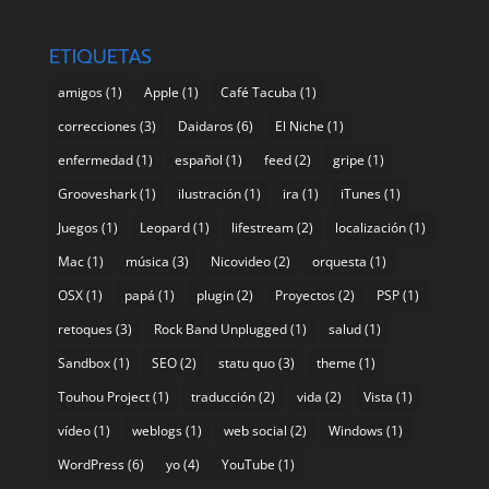
ETIQUETAS
amigos
(1)
Apple
(1)
Café Tacuba
(1)
correcciones
(3)
Daidaros
(6)
El Niche
(1)
enfermedad
(1)
español
(1)
feed
(2)
gripe
(1)
Grooveshark
(1)
ilustración
(1)
ira
(1)
iTunes
(1)
Juegos
(1)
Leopard
(1)
lifestream
(2)
localización
(1)
Mac
(1)
música
(3)
Nicovideo
(2)
orquesta
(1)
OSX
(1)
papá
(1)
plugin
(2)
Proyectos
(2)
PSP
(1)
retoques
(3)
Rock Band Unplugged
(1)
salud
(1)
Sandbox
(1)
SEO
(2)
statu quo
(3)
theme
(1)
Touhou Project
(1)
traducción
(2)
vida
(2)
Vista
(1)
vídeo
(1)
weblogs
(1)
web social
(2)
Windows
(1)
WordPress
(6)
yo
(4)
YouTube
(1)