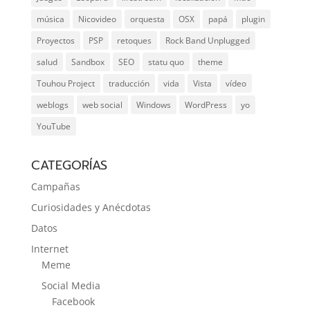
música
Nicovideo
orquesta
OSX
papá
plugin
Proyectos
PSP
retoques
Rock Band Unplugged
salud
Sandbox
SEO
statu quo
theme
Touhou Project
traducción
vida
Vista
vídeo
weblogs
web social
Windows
WordPress
yo
YouTube
CATEGORÍAS
Campañas
Curiosidades y Anécdotas
Datos
Internet
Meme
Social Media
Facebook