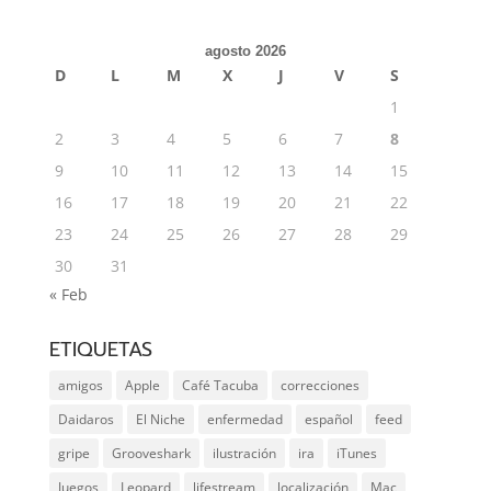
agosto 2026
D
L
M
X
J
V
S
1
2
3
4
5
6
7
8
9
10
11
12
13
14
15
16
17
18
19
20
21
22
23
24
25
26
27
28
29
30
31
« Feb
ETIQUETAS
amigos
Apple
Café Tacuba
correcciones
Daidaros
El Niche
enfermedad
español
feed
gripe
Grooveshark
ilustración
ira
iTunes
Juegos
Leopard
lifestream
localización
Mac