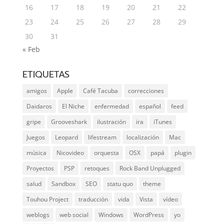
16
17
18
19
20
21
22
23
24
25
26
27
28
29
30
31
« Feb
ETIQUETAS
amigos
Apple
Café Tacuba
correcciones
Daidaros
El Niche
enfermedad
español
feed
gripe
Grooveshark
ilustración
ira
iTunes
Juegos
Leopard
lifestream
localización
Mac
música
Nicovideo
orquesta
OSX
papá
plugin
Proyectos
PSP
retoques
Rock Band Unplugged
salud
Sandbox
SEO
statu quo
theme
Touhou Project
traducción
vida
Vista
vídeo
weblogs
web social
Windows
WordPress
yo