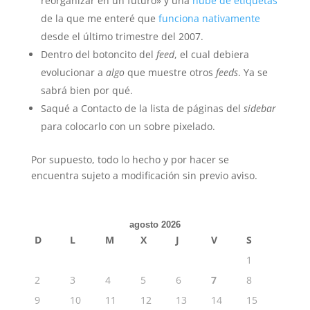
reorganizar en un futuro» y una
nube de etiquetas
de la que me enteré que
funciona nativamente
desde el último trimestre del 2007.
Dentro del botoncito del
feed
, el cual debiera
evolucionar a
algo
que muestre otros
feeds
. Ya se
sabrá bien por qué.
Saqué a Contacto de la lista de páginas del
sidebar
para colocarlo con un sobre pixelado.
Por supuesto, todo lo hecho y por hacer se
encuentra sujeto a modificación sin previo aviso.
agosto 2026
D
L
M
X
J
V
S
1
2
3
4
5
6
7
8
9
10
11
12
13
14
15