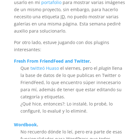
usarlo en mi
portafolio
para mostrar varias imágenes
de un mismo proyecto, sin embargo, para hacerlo
necesito una etiqueta
ID
, no puedo mostrar varias
galerías en una misma página. Esta semana pediré
auxilio para solucionarlo.
Por otro lado, estuve jugando con dos plugins
interesantes:
Fresh From FriendFeed and Twitter
.
Que
twitteó
Huaso
el viernes, pero el
plugin
llena
la base de datos de lo que publicas en Twitter o
FriendFeed, lo que encuentro súper innecesario
para mí­, además de tener que estar editando su
categoría y etiquetas.
¿Qué hice, entonces?: Lo instalé, lo probé, lo
configuré, lo evalué y lo eliminé.
Wordbook
.
No recuerdo dónde lo leí, pero era parte de esas
funcionalidades para WordPress que todos