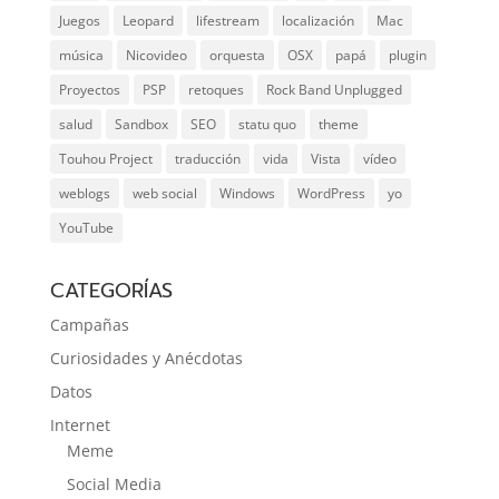
Juegos
Leopard
lifestream
localización
Mac
música
Nicovideo
orquesta
OSX
papá
plugin
Proyectos
PSP
retoques
Rock Band Unplugged
salud
Sandbox
SEO
statu quo
theme
Touhou Project
traducción
vida
Vista
vídeo
weblogs
web social
Windows
WordPress
yo
YouTube
CATEGORÍAS
Campañas
Curiosidades y Anécdotas
Datos
Internet
Meme
Social Media