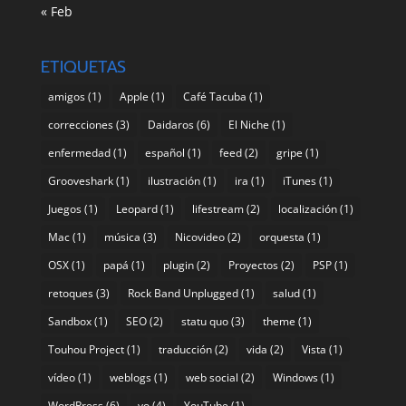
« Feb
ETIQUETAS
amigos
(1)
Apple
(1)
Café Tacuba
(1)
correcciones
(3)
Daidaros
(6)
El Niche
(1)
enfermedad
(1)
español
(1)
feed
(2)
gripe
(1)
Grooveshark
(1)
ilustración
(1)
ira
(1)
iTunes
(1)
Juegos
(1)
Leopard
(1)
lifestream
(2)
localización
(1)
Mac
(1)
música
(3)
Nicovideo
(2)
orquesta
(1)
OSX
(1)
papá
(1)
plugin
(2)
Proyectos
(2)
PSP
(1)
retoques
(3)
Rock Band Unplugged
(1)
salud
(1)
Sandbox
(1)
SEO
(2)
statu quo
(3)
theme
(1)
Touhou Project
(1)
traducción
(2)
vida
(2)
Vista
(1)
vídeo
(1)
weblogs
(1)
web social
(2)
Windows
(1)
WordPress
(6)
yo
(4)
YouTube
(1)