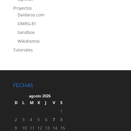
Proyectos
Daidaros.com
OMRG-81
Sandbox
Wikidismos
Tutoriales
FECHAS
agosto 2026
D
L
M
X
J
V
S
1
2
3
4
5
6
7
8
9
10
11
12
13
14
15