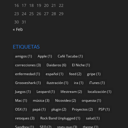
16
17
18
19
20
21
22
23
24
25
26
27
28
29
30
31
« Feb
ETIQUETAS
amigos
(1)
Apple
(1)
Café Tacuba
(1)
correcciones
(3)
Daidaros
(6)
El Niche
(1)
enfermedad
(1)
español
(1)
feed
(2)
gripe
(1)
Grooveshark
(1)
ilustración
(1)
ira
(1)
iTunes
(1)
Juegos
(1)
Leopard
(1)
lifestream
(2)
localización
(1)
Mac
(1)
música
(3)
Nicovideo
(2)
orquesta
(1)
OSX
(1)
papá
(1)
plugin
(2)
Proyectos
(2)
PSP
(1)
retoques
(3)
Rock Band Unplugged
(1)
salud
(1)
Sandbox
(1)
SEO
(2)
statu quo
(3)
theme
(1)