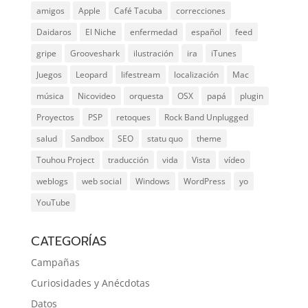
amigos
Apple
Café Tacuba
correcciones
Daidaros
El Niche
enfermedad
español
feed
gripe
Grooveshark
ilustración
ira
iTunes
Juegos
Leopard
lifestream
localización
Mac
música
Nicovideo
orquesta
OSX
papá
plugin
Proyectos
PSP
retoques
Rock Band Unplugged
salud
Sandbox
SEO
statu quo
theme
Touhou Project
traducción
vida
Vista
vídeo
weblogs
web social
Windows
WordPress
yo
YouTube
CATEGORÍAS
Campañas
Curiosidades y Anécdotas
Datos