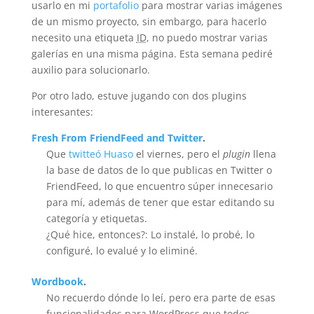
usarlo en mi
portafolio
para mostrar varias imágenes
de un mismo proyecto, sin embargo, para hacerlo
necesito una etiqueta
ID
, no puedo mostrar varias
galerías en una misma página. Esta semana pediré
auxilio para solucionarlo.
Por otro lado, estuve jugando con dos plugins
interesantes:
Fresh From FriendFeed and Twitter
.
Que
twitteó
Huaso
el viernes, pero el
plugin
llena
la base de datos de lo que publicas en Twitter o
FriendFeed, lo que encuentro súper innecesario
para mí­, además de tener que estar editando su
categoría y etiquetas.
¿Qué hice, entonces?: Lo instalé, lo probé, lo
configuré, lo evalué y lo eliminé.
Wordbook
.
No recuerdo dónde lo leí, pero era parte de esas
funcionalidades para WordPress que todos