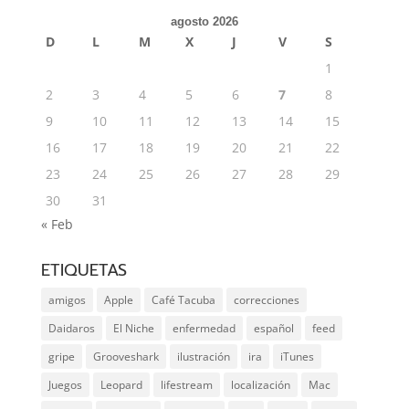
agosto 2026
D
L
M
X
J
V
S
1
2
3
4
5
6
7
8
9
10
11
12
13
14
15
16
17
18
19
20
21
22
23
24
25
26
27
28
29
30
31
« Feb
ETIQUETAS
amigos
Apple
Café Tacuba
correcciones
Daidaros
El Niche
enfermedad
español
feed
gripe
Grooveshark
ilustración
ira
iTunes
Juegos
Leopard
lifestream
localización
Mac