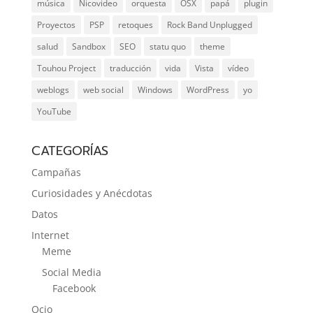
música
Nicovideo
orquesta
OSX
papá
plugin
Proyectos
PSP
retoques
Rock Band Unplugged
salud
Sandbox
SEO
statu quo
theme
Touhou Project
traducción
vida
Vista
vídeo
weblogs
web social
Windows
WordPress
yo
YouTube
CATEGORÍAS
Campañas
Curiosidades y Anécdotas
Datos
Internet
Meme
Social Media
Facebook
Ocio