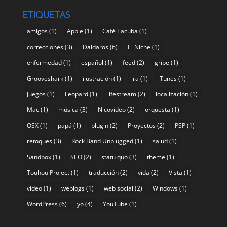
ETIQUETAS
amigos
(1)
Apple
(1)
Café Tacuba
(1)
correcciones
(3)
Daidaros
(6)
El Niche
(1)
enfermedad
(1)
español
(1)
feed
(2)
gripe
(1)
Grooveshark
(1)
ilustración
(1)
ira
(1)
iTunes
(1)
Juegos
(1)
Leopard
(1)
lifestream
(2)
localización
(1)
Mac
(1)
música
(3)
Nicovideo
(2)
orquesta
(1)
OSX
(1)
papá
(1)
plugin
(2)
Proyectos
(2)
PSP
(1)
retoques
(3)
Rock Band Unplugged
(1)
salud
(1)
Sandbox
(1)
SEO
(2)
statu quo
(3)
theme
(1)
Touhou Project
(1)
traducción
(2)
vida
(2)
Vista
(1)
vídeo
(1)
weblogs
(1)
web social
(2)
Windows
(1)
WordPress
(6)
yo
(4)
YouTube
(1)