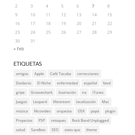
2
3
4
5
6
7
8
9
10
11
12
13
14
15
16
17
18
19
20
21
22
23
24
25
26
27
28
29
30
31
« Feb
ETIQUETAS
amigos
Apple
Café Tacuba
correcciones
Daidaros
El Niche
enfermedad
español
feed
gripe
Grooveshark
ilustración
ira
iTunes
Juegos
Leopard
lifestream
localización
Mac
música
Nicovideo
orquesta
OSX
papá
plugin
Proyectos
PSP
retoques
Rock Band Unplugged
salud
Sandbox
SEO
statu quo
theme