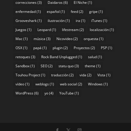
correcciones
(3)
Daidaros
(6)
El Niche
(1)
enfermedad
(1)
español
(1)
feed
(2)
gripe
(1)
Grooveshark
(1)
ilustración
(1)
ira
(1)
iTunes
(1)
Juegos
(1)
Leopard
(1)
lifestream
(2)
localización
(1)
Mac
(1)
música
(3)
Nicovideo
(2)
orquesta
(1)
OSX
(1)
papá
(1)
plugin
(2)
Proyectos
(2)
PSP
(1)
retoques
(3)
Rock Band Unplugged
(1)
salud
(1)
Sandbox
(1)
SEO
(2)
statu quo
(3)
theme
(1)
Touhou Project
(1)
traducción
(2)
vida
(2)
Vista
(1)
vídeo
(1)
weblogs
(1)
web social
(2)
Windows
(1)
WordPress
(6)
yo
(4)
YouTube
(1)