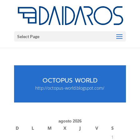
Select Page
OCTOPUS WORLD
http://octopus-world.blogspot.com/
agosto 2026
D
L
M
X
J
V
S
1