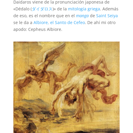
Daidaros viene de la pronunciación japonesa de
«Dédalo (
ダイダロス
)» de la
mitologí­a griega
. Además
de eso, es el nombre que en el
manga
de
Saint Seiya
se le da a
Albiore, el Santo de Cefeo
. De ahí­ mi otro
apodo: Cepheus Albiore.