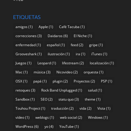
ETIQUETAS
amigos
(1)
Apple
(1)
Café Tacuba
(1)
correcciones
(3)
Daidaros
(6)
El Niche
(1)
enfermedad
(1)
español
(1)
feed
(2)
gripe
(1)
Grooveshark
(1)
ilustración
(1)
ira
(1)
iTunes
(1)
Juegos
(1)
Leopard
(1)
lifestream
(2)
localización
(1)
Mac
(1)
música
(3)
Nicovideo
(2)
orquesta
(1)
OSX
(1)
papá
(1)
plugin
(2)
Proyectos
(2)
PSP
(1)
retoques
(3)
Rock Band Unplugged
(1)
salud
(1)
Sandbox
(1)
SEO
(2)
statu quo
(3)
theme
(1)
Touhou Project
(1)
traducción
(2)
vida
(2)
Vista
(1)
vídeo
(1)
weblogs
(1)
web social
(2)
Windows
(1)
WordPress
(6)
yo
(4)
YouTube
(1)