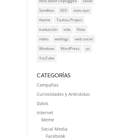
Rock Band Unplugged
salud
Sandbox
SEO
statu quo
theme
Touhou Project
traducción
vida
Vista
vídeo
weblogs
web social
Windows
WordPress
yo
YouTube
CATEGORÍAS
Campañas
Curiosidades y Anécdotas
Datos
Internet
Meme
Social Media
Facebook