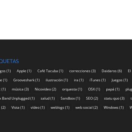
IQUETAS
gos
(1)
Apple
(1)
Café Tacuba
(1)
correcciones
(3)
Daidaros
(6)
El
pe
(1)
Grooveshark
(1)
ilustración
(1)
ira
(1)
iTunes
(1)
Juegos
(1)
c
(1)
música
(3)
Nicovideo
(2)
orquesta
(1)
OSX
(1)
papá
(1)
plu
k Band Unplugged
(1)
salud
(1)
Sandbox
(1)
SEO
(2)
statu quo
(3)
a
(2)
Vista
(1)
vídeo
(1)
weblogs
(1)
web social
(2)
Windows
(1)
W