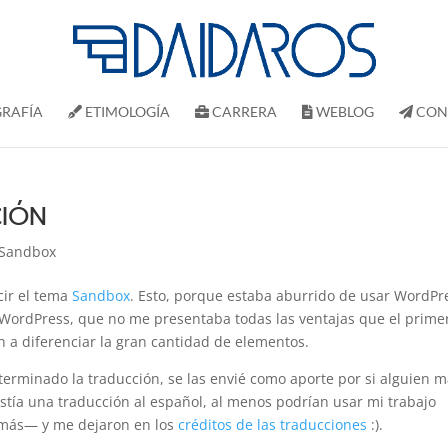
RAFÍ­A
ETIMOLOGÍA
CARRERA
WEBLOG
CON
CIÓN
Sandbox
cir el tema
Sandbox
. Esto, porque estaba aburrido de usar WordPr
WordPress, que no me presentaba todas las ventajas que el prime
n a diferenciar la gran cantidad de elementos.
 terminado la traducción, se las envié como aporte por si alguien 
tía una traducción al español, al menos podrían usar mi trabajo
n más— y me dejaron en los
créditos de las traducciones
:).