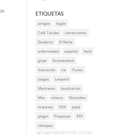
 de
ETIQUETAS
amigos
Apple
Café Tacuba
correcciones
Daidaros
El Niche
enfermedad
español
feed
gripe
Grooveshark
ilustración
ira
iTunes
Juegos
Leopard
lifestream
localización
Mac
música
Nicovideo
orquesta
OSX
papá
plugin
Proyectos
PSP
retoques