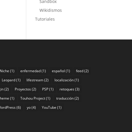
Sandbox
Wikidismos
Tutoriales
 Niche
(1)
enfermedad
(1)
español
(1)
feed
(2)
Leopard
(1)
lifestream
(2)
localización
(1)
gin
(2)
Proyectos
(2)
PSP
(1)
retoques
(3)
theme
(1)
Touhou Project
(1)
traducción
(2)
ordPress
(6)
yo
(4)
YouTube
(1)