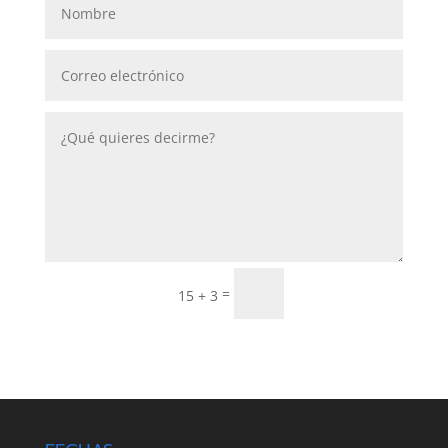
Enviar
=
15 + 3