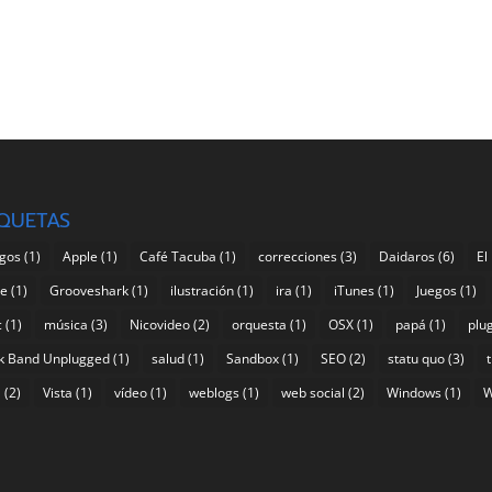
IQUETAS
gos
(1)
Apple
(1)
Café Tacuba
(1)
correcciones
(3)
Daidaros
(6)
El
pe
(1)
Grooveshark
(1)
ilustración
(1)
ira
(1)
iTunes
(1)
Juegos
(1)
c
(1)
música
(3)
Nicovideo
(2)
orquesta
(1)
OSX
(1)
papá
(1)
plu
k Band Unplugged
(1)
salud
(1)
Sandbox
(1)
SEO
(2)
statu quo
(3)
a
(2)
Vista
(1)
vídeo
(1)
weblogs
(1)
web social
(2)
Windows
(1)
W