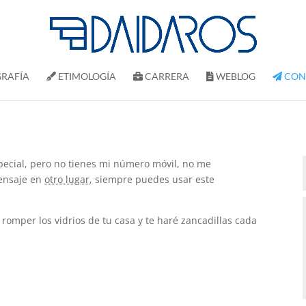
RAFÍ­A
ETIMOLOGÍA
CARRERA
WEBLOG
CON
pecial, pero no tienes mi número móvil, no me
ensaje en
otro lugar
, siempre puedes usar este
omper los vidrios de tu casa y te haré zancadillas cada