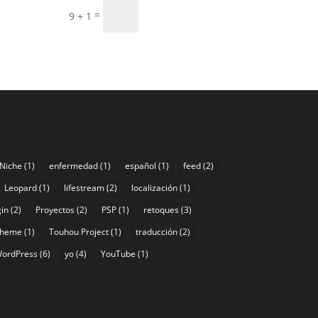
Enviar
=
9 + 1
 Niche
(1)
enfermedad
(1)
español
(1)
feed
(2)
Leopard
(1)
lifestream
(2)
localización
(1)
gin
(2)
Proyectos
(2)
PSP
(1)
retoques
(3)
theme
(1)
Touhou Project
(1)
traducción
(2)
ordPress
(6)
yo
(4)
YouTube
(1)