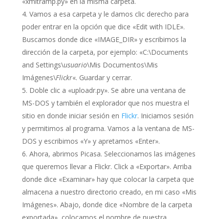
«xmltramp.py» en la misma carpeta.
Vamos a esa carpeta y le damos clic derecho para
poder entrar en la opción que dice «Edit with IDLE».
Buscamos donde dice «IMAGE_DIR» y escribimos la
dirección de la carpeta, por ejemplo: «C:\Documents
and Settings\
usuario
\Mis Documentos\Mis
Imágenes\
Flickr
«. Guardar y cerrar.
Doble clic a «uploadr.py». Se abre una ventana de
MS-DOS y también el explorador que nos muestra el
sitio en donde iniciar sesión en
Flickr
. Iniciamos sesión
y permitimos al programa. Vamos a la ventana de MS-
DOS y escribimos «Y» y apretamos «Enter».
Ahora, abrimos Picasa. Seleccionamos las imágenes
que queremos llevar a Flickr. Click a «Exportar». Arriba
donde dice «Examinar» hay que colocar la carpeta que
almacena a nuestro directorio creado, en mi caso «Mis
Imágenes». Abajo, donde dice «Nombre de la carpeta
exportada», colocamos el nombre de nuestra