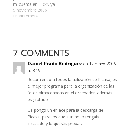
pueden colocar
mi cuenta en Flickr, ya
categorías, así…
que el nombre de la
9 noviembre 2006
dirección en que se
En «Internet»
mostraban las
fotografías no es mi
actual nickname. Fue
bastante tedioso, pero
me sirvió para
7 COMMENTS
organizar un poco
mejor…
Daniel Prado Rodrí­guez
on 12 mayo 2006
at 8:19
Recomiendo a todos la utilización de Picasa, es
el mejor programa para la organización de las
fotos almacenadas en el ordenador, además
es gratuito.
Os pongo un enlace para la descarga de
Picasa, para los que aun no lo tengáis
instalado y lo queráis probar.