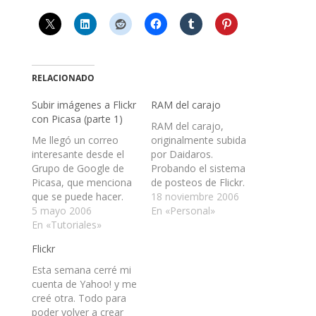
RELACIONADO
Subir imágenes a Flickr
RAM del carajo
con Picasa (parte 1)
RAM del carajo,
Me llegó un correo
originalmente subida
interesante desde el
por Daidaros.
Grupo de Google de
Probando el sistema
Picasa, que menciona
de posteos de Flickr.
que se puede hacer.
Pongo la última
18 noviembre 2006
Esto es interesante, ya
5 mayo 2006
imagen que alcancé a
En «Personal»
que ambas cosas son
En «Tutoriales»
subir, porque, como
—a mi gusto— lo
me hice de otra
Flickr
mejor en sí, pero de
cuenta, llené el límite
distintas compañías.
de almacenamiento.
Esta semana cerré mi
Así que, cuando llegue
Quizás algún día me
cuenta de Yahoo! y me
a casa, haré la prueba
pase a ser Pro (H).
creé otra. Todo para
y les daré los…
Actualización: No se
poder volver a crear