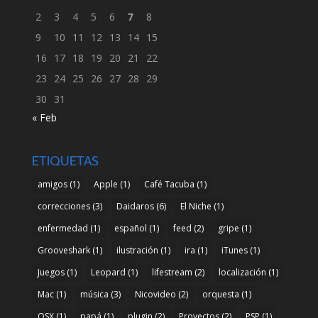
2
3
4
5
6
7
8
9
10
11
12
13
14
15
16
17
18
19
20
21
22
23
24
25
26
27
28
29
30
31
« Feb
ETIQUETAS
amigos
(1)
Apple
(1)
Café Tacuba
(1)
correcciones
(3)
Daidaros
(6)
El Niche
(1)
enfermedad
(1)
español
(1)
feed
(2)
gripe
(1)
Grooveshark
(1)
ilustración
(1)
ira
(1)
iTunes
(1)
Juegos
(1)
Leopard
(1)
lifestream
(2)
localización
(1)
Mac
(1)
música
(3)
Nicovideo
(2)
orquesta
(1)
OSX
(1)
papá
(1)
plugin
(2)
Proyectos
(2)
PSP
(1)