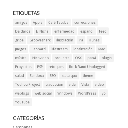
ETIQUETAS
amigos
Apple
Café Tacuba
correcciones
Daidaros
El Niche
enfermedad
español
feed
gripe
Grooveshark
ilustración
ira
iTunes
Juegos
Leopard
lifestream
localización
Mac
música
Nicovideo
orquesta
OSX
papá
plugin
Proyectos
PSP
retoques
Rock Band Unplugged
salud
Sandbox
SEO
statu quo
theme
Touhou Project
traducción
vida
Vista
vídeo
weblogs
web social
Windows
WordPress
yo
YouTube
CATEGORÍAS
Campañas