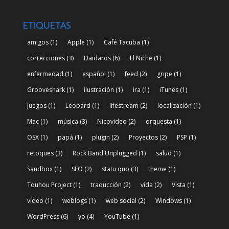
ETIQUETAS
amigos
(1)
Apple
(1)
Café Tacuba
(1)
correcciones
(3)
Daidaros
(6)
El Niche
(1)
enfermedad
(1)
español
(1)
feed
(2)
gripe
(1)
Grooveshark
(1)
ilustración
(1)
ira
(1)
iTunes
(1)
Juegos
(1)
Leopard
(1)
lifestream
(2)
localización
(1)
Mac
(1)
música
(3)
Nicovideo
(2)
orquesta
(1)
OSX
(1)
papá
(1)
plugin
(2)
Proyectos
(2)
PSP
(1)
retoques
(3)
Rock Band Unplugged
(1)
salud
(1)
Sandbox
(1)
SEO
(2)
statu quo
(3)
theme
(1)
Touhou Project
(1)
traducción
(2)
vida
(2)
Vista
(1)
vídeo
(1)
weblogs
(1)
web social
(2)
Windows
(1)
WordPress
(6)
yo
(4)
YouTube
(1)