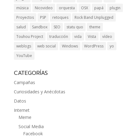
música
Nicovideo
orquesta
OSX
papá
plugin
Proyectos
PSP
retoques
Rock Band Unplugged
salud
Sandbox
SEO
statu quo
theme
Touhou Project
traducción
vida
Vista
vídeo
weblogs
web social
Windows
WordPress
yo
YouTube
CATEGORÍAS
Campañas
Curiosidades y Anécdotas
Datos
Internet
Meme
Social Media
Facebook