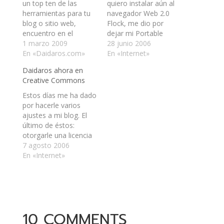
un top ten de las
quiero instalar aún al
herramientas para tu
navegador Web 2.0
blog o sitio web,
Flock, me dio por
encuentro en el
dejar mi Portable
número 3 que hablan
1 marzo 2009
Firefox como si lo
28 junio 2006
de usar Windows Live
En «Daidaros.com»
fuera. Pero ¿qué es
En «Internet»
Writer, del que
Performancing? Hasta
Daidaros ahora en
mencionan sus
donde sé, es una
Creative Commons
ventajas en otro
extensión para Firefox
artículo. Y bueno.
que permite postear
Estos días me ha dado
Tiene de todo lo que
desde el navegador.
por hacerle varios
creo necesitar por
Así no hay que entrar
ajustes a mi blog. El
ahora, menos opción
al blog de uno…
último de éstos:
para los…
otorgarle una licencia
en Creative Commons
7 agosto 2006
que se puede en la
En «Internet»
sidebar abajito. Así
que ahora pueden
usar los contenidos de
acá (si es que eso
pasa en realidad)
10 COMMENTS
según las