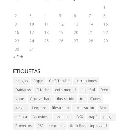
1
2
3
4
5
6
7
8
9
10
11
12
13
14
15
16
17
18
19
20
21
22
23
24
25
26
27
28
29
30
31
« Feb
ETIQUETAS
amigos
Apple
Café Tacuba
correcciones
Daidaros
El Niche
enfermedad
español
feed
gripe
Grooveshark
ilustración
ira
iTunes
Juegos
Leopard
lifestream
localización
Mac
música
Nicovideo
orquesta
OSX
papá
plugin
Proyectos
PSP
retoques
Rock Band Unplugged