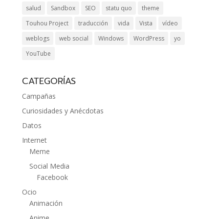
salud
Sandbox
SEO
statu quo
theme
Touhou Project
traducción
vida
Vista
vídeo
weblogs
web social
Windows
WordPress
yo
YouTube
CATEGORÍAS
Campañas
Curiosidades y Anécdotas
Datos
Internet
Meme
Social Media
Facebook
Ocio
Animación
Anime