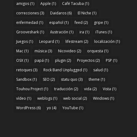
amigos
(1)
Apple
(1)
Café Tacuba
(1)
correcciones
(3)
Daidaros
(6)
El Niche
(1)
enfermedad
(1)
español
(1)
feed
(2)
gripe
(1)
Grooveshark
(1)
ilustración
(1)
ira
(1)
iTunes
(1)
Juegos
(1)
Leopard
(1)
lifestream
(2)
localización
(1)
Mac
(1)
música
(3)
Nicovideo
(2)
orquesta
(1)
OSX
(1)
papá
(1)
plugin
(2)
Proyectos
(2)
PSP
(1)
retoques
(3)
Rock Band Unplugged
(1)
salud
(1)
Sandbox
(1)
SEO
(2)
statu quo
(3)
theme
(1)
Touhou Project
(1)
traducción
(2)
vida
(2)
Vista
(1)
vídeo
(1)
weblogs
(1)
web social
(2)
Windows
(1)
WordPress
(6)
yo
(4)
YouTube
(1)