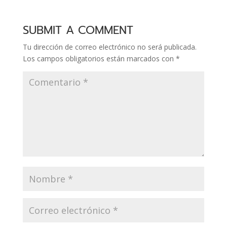
contacto para este
blog. Al principio,
SUBMIT A COMMENT
pensaba escribirlo en
PHP, pero, como no
Tu dirección de correo electrónico no será publicada.
me llevo…
Los campos obligatorios están marcados con
*