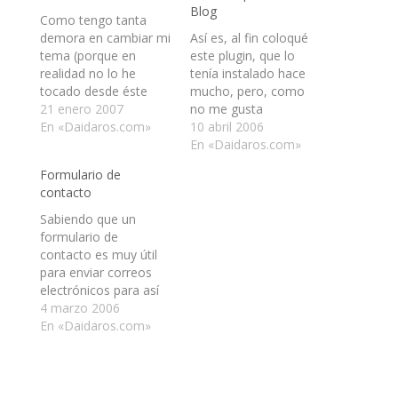
Blog
Como tengo tanta
demora en cambiar mi
Así es, al fin coloqué
tema (porque en
este plugin, que lo
realidad no lo he
tenía instalado hace
tocado desde éste
mucho, pero, como
aviso), decidí dejar el
21 enero 2007
no me gusta
actual por un tiempo,
En «Daidaros.com»
ensuciarme las manos
10 abril 2006
ya que no me gusta
con el PHP no lo había
En «Daidaros.com»
mucho y eso provoca
terminado de instalar.
Formulario de
que me apure. Cuando
Para los que no sepan,
contacto
termine de trabajar en
Gravatar (Globally
un sitio que tengo
Recognized Avatar) es
Sabiendo que un
retrasado, me
un sistema que
formulario de
dedicaré al…
permite mostrar la
contacto es muy útil
imagen de quien
para enviar correos
está…
electrónicos para así
poder enviar un correo
4 marzo 2006
al webmaster de un
En «Daidaros.com»
sitio, o bien, al
encargado de éste,
decidí colocar un
formulario de