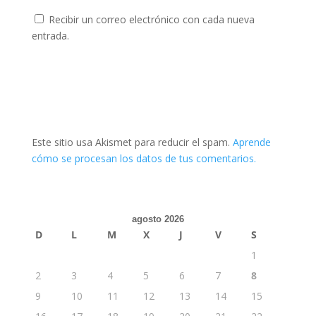
Recibir un correo electrónico con cada nueva
entrada.
Este sitio usa Akismet para reducir el spam.
Aprende
cómo se procesan los datos de tus comentarios.
agosto 2026
D
L
M
X
J
V
S
1
2
3
4
5
6
7
8
9
10
11
12
13
14
15