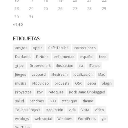
16
17
18
19
20
21
22
23
24
25
26
27
28
29
30
31
« Feb
ETIQUETAS
amigos
Apple
Café Tacuba
correcciones
Daidaros
El Niche
enfermedad
español
feed
gripe
Grooveshark
ilustración
ira
iTunes
Juegos
Leopard
lifestream
localización
Mac
música
Nicovideo
orquesta
OSX
papá
plugin
Proyectos
PSP
retoques
Rock Band Unplugged
salud
Sandbox
SEO
statu quo
theme
Touhou Project
traducción
vida
Vista
vídeo
weblogs
web social
Windows
WordPress
yo
YouTube