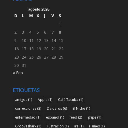
agosto 2026
D
L
M
X
J
V
S
1
2
3
4
5
6
7
8
9
10
11
12
13
14
15
16
17
18
19
20
21
22
23
24
25
26
27
28
29
30
31
« Feb
ETIQUETAS
amigos
(1)
Apple
(1)
Café Tacuba
(1)
correcciones
(3)
Daidaros
(6)
El Niche
(1)
enfermedad
(1)
español
(1)
feed
(2)
gripe
(1)
Grooveshark
(1)
ilustración
(1)
ira
(1)
iTunes
(1)