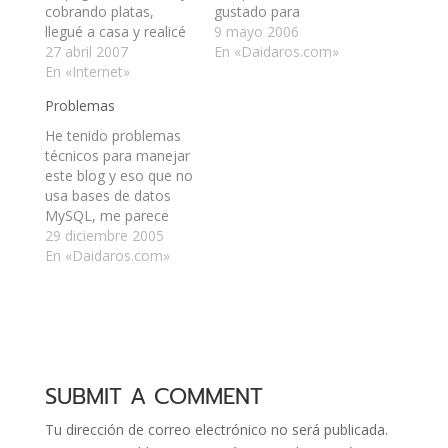
cobrando platas,
gustado para
llegué a casa y realicé
Wordpress. Está por
9 mayo 2006
una de mis metas:
27 abril 2007
defecto y no lo voy a
En «Daidaros.com»
tener un Flickr Pro.
En «Internet»
alterar, ya que
Ahora tengo el
pretendo terminar
Problemas
simbolito al lado de mi
hacer uno nuevo y
nick, lo que realza mi
estrenarlo para
He tenido problemas
vida… en Flickr.
cuando tenga un
técnicos para manejar
Además de eso, al fin
hosting y un dominio
este blog y eso que no
logré…
:). Así están las cosas.
usa bases de datos
Espero…
MySQL, me parece
que tendré que ver por
29 diciembre 2005
un servicio de hosting
En «Daidaros.com»
a futuro. Sin más que
decir esta noche, me
despido. Sé que fui
breve, pero no doy
más del sueño. Es
aburrido…
SUBMIT A COMMENT
Tu dirección de correo electrónico no será publicada.