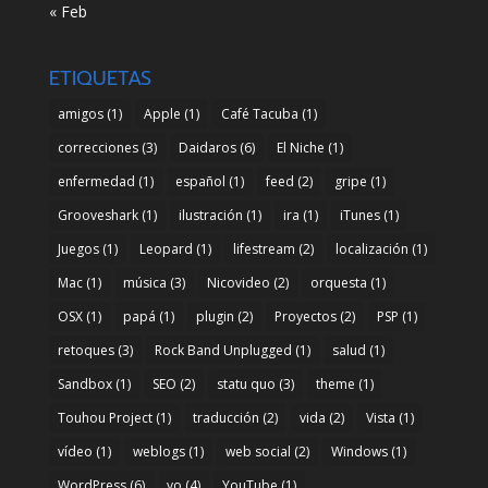
« Feb
ETIQUETAS
amigos
(1)
Apple
(1)
Café Tacuba
(1)
correcciones
(3)
Daidaros
(6)
El Niche
(1)
enfermedad
(1)
español
(1)
feed
(2)
gripe
(1)
Grooveshark
(1)
ilustración
(1)
ira
(1)
iTunes
(1)
Juegos
(1)
Leopard
(1)
lifestream
(2)
localización
(1)
Mac
(1)
música
(3)
Nicovideo
(2)
orquesta
(1)
OSX
(1)
papá
(1)
plugin
(2)
Proyectos
(2)
PSP
(1)
retoques
(3)
Rock Band Unplugged
(1)
salud
(1)
Sandbox
(1)
SEO
(2)
statu quo
(3)
theme
(1)
Touhou Project
(1)
traducción
(2)
vida
(2)
Vista
(1)
vídeo
(1)
weblogs
(1)
web social
(2)
Windows
(1)
WordPress
(6)
yo
(4)
YouTube
(1)