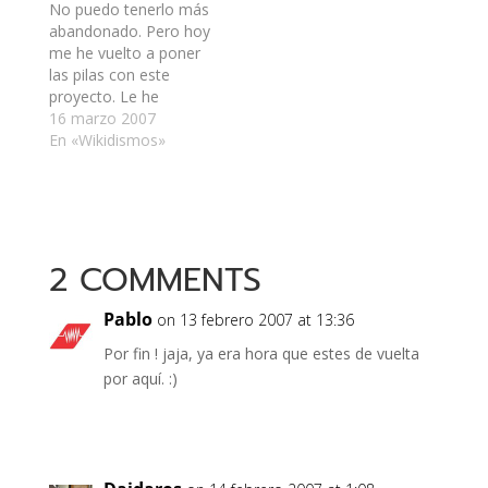
blogroll. Además debo
programa. Ahora pasa
No puedo tenerlo más
terminar el tema que
de la versión 0.1.0 a la
abandonado. Pero hoy
comencé a hacer. Por
0.1.1 :P pero noté
me he vuelto a poner
mientras, quité el
algunos cambios. Se
las pilas con este
index que había…
leen los…
proyecto. Le he
puesto el favicon,
16 marzo 2007
eliminé la pasada de
En «Wikidismos»
moda "www", lo
agregué a Google
Sitemaps, le actualicé
la base de datos y le
corregí algunas fallas
2 COMMENTS
ortográficas que
quedaron con las
tildes…
Pablo
on 13 febrero 2007 at 13:36
Por fin ! jaja, ya era hora que estes de vuelta
por aquí. :)