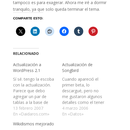
tampoco es para exagerar. Ahora me iré a dormir
tranquilo, ya que solo queda terminar el tema.
COMPARTE ESTO:
RELACIONADO
Actualización a
Actualización de
WordPress 2.1
Songbird
Sí­ sé. tengo la escoba
Cuando apareció el
con la actualización.
primer beta, lo
Parece que debo
descargué, pero no
agregar un par de
me gustaron algunos
tablas a la base de
detalles como el tener
datos, porque no
13 febrero 2007
que cambiar de
4 marzo 2006
puedo colocar
En «Daidaros.com»
nombre a "Mi música"
En «Datos»
categorías a mis
que, por tener tilde, no
Wikidismos mejorado
artículos ni ver la el
era leído por el