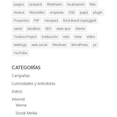
Juegos
Leopard
lifestream
localización
Mac
música
Nicovideo
orquesta
OSX
papá
plugin
Proyectos
PSP
retoques
Rock Band Unplugged
salud
Sandbox
SEO
statu quo
theme
Touhou Project
traducción
vida
Vista
vídeo
weblogs
web social
Windows
WordPress
yo
YouTube
CATEGORÍAS
Campañas
Curiosidades y Anécdotas
Datos
Internet
Meme
Social Media