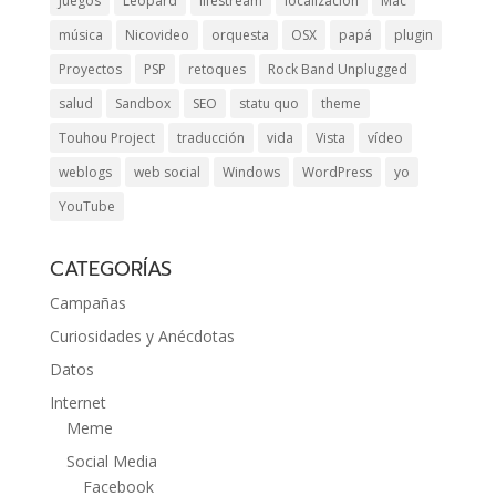
Juegos
Leopard
lifestream
localización
Mac
música
Nicovideo
orquesta
OSX
papá
plugin
Proyectos
PSP
retoques
Rock Band Unplugged
salud
Sandbox
SEO
statu quo
theme
Touhou Project
traducción
vida
Vista
vídeo
weblogs
web social
Windows
WordPress
yo
YouTube
CATEGORÍAS
Campañas
Curiosidades y Anécdotas
Datos
Internet
Meme
Social Media
Facebook