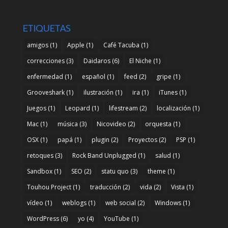
ETIQUETAS
amigos
(1)
Apple
(1)
Café Tacuba
(1)
correcciones
(3)
Daidaros
(6)
El Niche
(1)
enfermedad
(1)
español
(1)
feed
(2)
gripe
(1)
Grooveshark
(1)
ilustración
(1)
ira
(1)
iTunes
(1)
Juegos
(1)
Leopard
(1)
lifestream
(2)
localización
(1)
Mac
(1)
música
(3)
Nicovideo
(2)
orquesta
(1)
OSX
(1)
papá
(1)
plugin
(2)
Proyectos
(2)
PSP
(1)
retoques
(3)
Rock Band Unplugged
(1)
salud
(1)
Sandbox
(1)
SEO
(2)
statu quo
(3)
theme
(1)
Touhou Project
(1)
traducción
(2)
vida
(2)
Vista
(1)
vídeo
(1)
weblogs
(1)
web social
(2)
Windows
(1)
WordPress
(6)
yo
(4)
YouTube
(1)