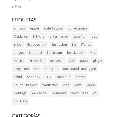
« Feb
ETIQUETAS
amigos
Apple
Café Tacuba
correcciones
Daidaros
El Niche
enfermedad
español
feed
gripe
Grooveshark
ilustración
ira
iTunes
Juegos
Leopard
lifestream
localización
Mac
música
Nicovideo
orquesta
OSX
papá
plugin
Proyectos
PSP
retoques
Rock Band Unplugged
salud
Sandbox
SEO
statu quo
theme
Touhou Project
traducción
vida
Vista
vídeo
weblogs
web social
Windows
WordPress
yo
YouTube
CATEGORÍAS