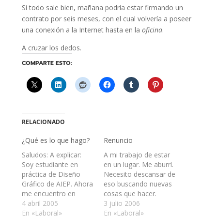
Si todo sale bien, mañana podría estar firmando un
contrato por seis meses, con el cual volvería a poseer
una conexión a la Internet hasta en la
oficina
.
A cruzar los dedos.
COMPARTE ESTO:
RELACIONADO
¿Qué es lo que hago?
Renuncio
Saludos: A explicar:
A mi trabajo de estar
Soy estudiante en
en un lugar. Me aburrí.
práctica de Diseño
Necesito descansar de
Gráfico de AIEP. Ahora
eso buscando nuevas
me encuentro en
cosas que hacer.
período de práctica o
4 abril 2005
Veremos como me va.
3 julio 2006
pasantía. Debo hacer
En «Laboral»
En «Laboral»