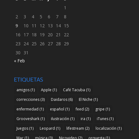
1
2
3
4
5
6
7
8
9
10
11
12
13
14
15
16
17
18
19
20
21
22
23
24
25
26
27
28
29
30
31
« Feb
ETIQUETAS
amigos
(1)
Apple
(1)
Café Tacuba
(1)
correcciones
(3)
Daidaros
(6)
El Niche
(1)
enfermedad
(1)
español
(1)
feed
(2)
gripe
(1)
Grooveshark
(1)
ilustración
(1)
ira
(1)
iTunes
(1)
Juegos
(1)
Leopard
(1)
lifestream
(2)
localización
(1)
Mac
(1)
música
(3)
Nicovideo
(2)
orquesta
(1)