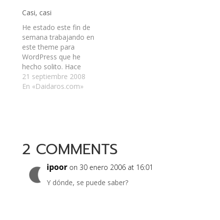
un sitio web para el
Casi, casi
Consejo Nacional de
la Cultura y las Artes -
He estado este fin de
Región de O'Higgins,
semana trabajando en
pero como que el
este theme para
proyecto se ha
WordPress que he
demorado un poco.…
hecho solito. Hace
muchísimo tiempo que
21 septiembre 2008
tenía mi sitio
En «Daidaros.com»
abandonado, pero le
llegó su tiempo. Aún
me quedan detalles
que corregir, como las
categorías, las
2 COMMENTS
etiquetas, algunos
ajustes en la hoja de
estilos (sobretodo en
ipoor
on 30 enero 2006 at 16:01
los…
Y dónde, se puede saber?