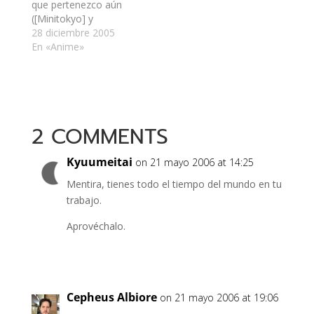
estoy feliz. Es de esas
que pertenezco aún
compras que cuestan,
([Minitokyo] y
…
deviantArt) en las que
28 diciembre 2005
colocaba mis trabajos
En «Anime»
gráficos, de los que la
mayoría son fondos
de escritorio o
wallpapers. No sé por
qué. Puede que sea
2 COMMENTS
por comenzar a
dedicarme a los
MMORPG…
Kyuumeitai
on 21 mayo 2006 at 14:25
Mentira, tienes todo el tiempo del mundo en tu
trabajo.
Aprovéchalo.
Cepheus Albiore
on 21 mayo 2006 at 19:06