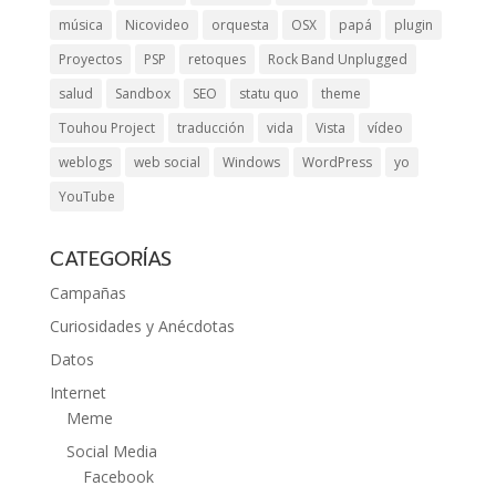
música
Nicovideo
orquesta
OSX
papá
plugin
Proyectos
PSP
retoques
Rock Band Unplugged
salud
Sandbox
SEO
statu quo
theme
Touhou Project
traducción
vida
Vista
vídeo
weblogs
web social
Windows
WordPress
yo
YouTube
CATEGORÍAS
Campañas
Curiosidades y Anécdotas
Datos
Internet
Meme
Social Media
Facebook