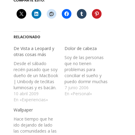
COMPARTE ESTO:
RELACIONADO
De Vista a Leopard y
Dolor de cabeza
otras cosas más
Soy de las personas
Desde el sábado
que no tienen
recién pasado que soy
problemas para
dueño de un MacBook
conciliar el sueño y
| Unibody de teclitas
puedo dormir muchas
luminosas y es bacán.
horas. Eso, junto con
7 junio 2006
Tiene todo bien
10 abril 2009
caminar, hacen que
En «Personal»
hechito, bien UNIX,
En «Experiencias»
goce de buena salud.
bien redondeado, bien
Pero esta vez fue
Wallpaper
blanco, con efectos
distinto: no dormí bien.
visuales para hartas
Ahora sufro de dolor
Hace tiempo que he
cosas y todo suave.
de cabeza.
ido dejando de lado
Todo cool. Y bueno,
las comunidades a las