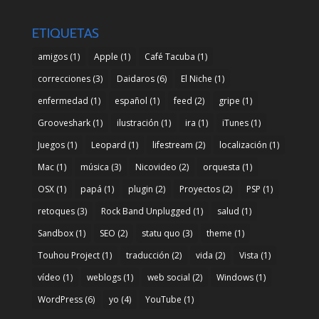
ETIQUETAS
amigos
(1)
Apple
(1)
Café Tacuba
(1)
correcciones
(3)
Daidaros
(6)
El Niche
(1)
enfermedad
(1)
español
(1)
feed
(2)
gripe
(1)
Grooveshark
(1)
ilustración
(1)
ira
(1)
iTunes
(1)
Juegos
(1)
Leopard
(1)
lifestream
(2)
localización
(1)
Mac
(1)
música
(3)
Nicovideo
(2)
orquesta
(1)
OSX
(1)
papá
(1)
plugin
(2)
Proyectos
(2)
PSP
(1)
retoques
(3)
Rock Band Unplugged
(1)
salud
(1)
Sandbox
(1)
SEO
(2)
statu quo
(3)
theme
(1)
Touhou Project
(1)
traducción
(2)
vida
(2)
Vista
(1)
vídeo
(1)
weblogs
(1)
web social
(2)
Windows
(1)
WordPress
(6)
yo
(4)
YouTube
(1)