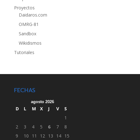
Proyectos
Daidaros.com
OMRG-81
Sandbox
Wikidismos
Tutoriales
FECHAS
agosto 2026
D
L
M
X
J
V
S
1
2
3
4
5
6
7
8
9
10
11
12
13
14
15