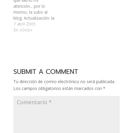
que llamó mi
atención... por lo
mismo, la subo al
blog. Actualización: la
imagen que aparecía
7 abril 2005
acá la he perdido y no
En «Ocio»
volveré a colocarla.
SUBMIT A COMMENT
Tu dirección de correo electrónico no será publicada.
Los campos obligatorios están marcados con
*