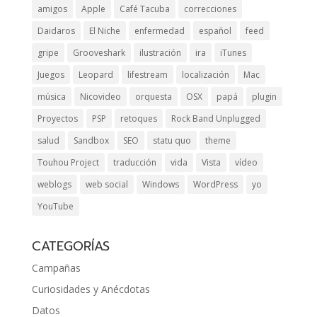
amigos
Apple
Café Tacuba
correcciones
Daidaros
El Niche
enfermedad
español
feed
gripe
Grooveshark
ilustración
ira
iTunes
Juegos
Leopard
lifestream
localización
Mac
música
Nicovideo
orquesta
OSX
papá
plugin
Proyectos
PSP
retoques
Rock Band Unplugged
salud
Sandbox
SEO
statu quo
theme
Touhou Project
traducción
vida
Vista
vídeo
weblogs
web social
Windows
WordPress
yo
YouTube
CATEGORÍAS
Campañas
Curiosidades y Anécdotas
Datos