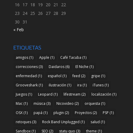
16
17
18
19
20
21
22
23
24
25
26
27
28
29
30
31
« Feb
ETIQUETAS
amigos
(1)
Apple
(1)
Café Tacuba
(1)
correcciones
(3)
Daidaros
(6)
El Niche
(1)
enfermedad
(1)
español
(1)
feed
(2)
gripe
(1)
Grooveshark
(1)
ilustración
(1)
ira
(1)
iTunes
(1)
Juegos
(1)
Leopard
(1)
lifestream
(2)
localización
(1)
Mac
(1)
música
(3)
Nicovideo
(2)
orquesta
(1)
OSX
(1)
papá
(1)
plugin
(2)
Proyectos
(2)
PSP
(1)
retoques
(3)
Rock Band Unplugged
(1)
salud
(1)
Sandbox
(1)
SEO
(2)
statu quo
(3)
theme
(1)