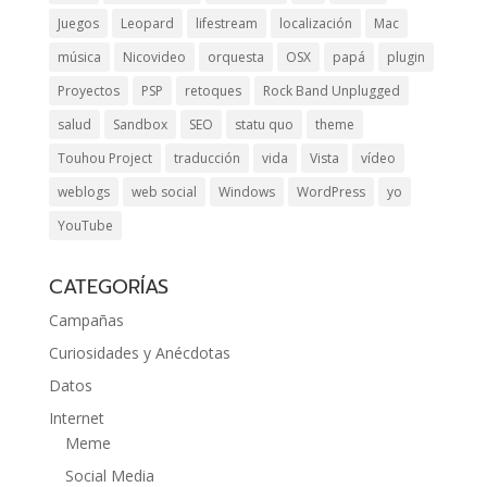
Juegos
Leopard
lifestream
localización
Mac
música
Nicovideo
orquesta
OSX
papá
plugin
Proyectos
PSP
retoques
Rock Band Unplugged
salud
Sandbox
SEO
statu quo
theme
Touhou Project
traducción
vida
Vista
vídeo
weblogs
web social
Windows
WordPress
yo
YouTube
CATEGORÍAS
Campañas
Curiosidades y Anécdotas
Datos
Internet
Meme
Social Media