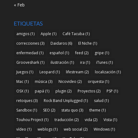
« Feb
ETIQUETAS
amigos
(1)
Apple
(1)
Café Tacuba
(1)
correcciones
(3)
Daidaros
(6)
El Niche
(1)
enfermedad
(1)
español
(1)
feed
(2)
gripe
(1)
Grooveshark
(1)
ilustración
(1)
ira
(1)
iTunes
(1)
Juegos
(1)
Leopard
(1)
lifestream
(2)
localización
(1)
Mac
(1)
música
(3)
Nicovideo
(2)
orquesta
(1)
OSX
(1)
papá
(1)
plugin
(2)
Proyectos
(2)
PSP
(1)
retoques
(3)
Rock Band Unplugged
(1)
salud
(1)
Sandbox
(1)
SEO
(2)
statu quo
(3)
theme
(1)
Touhou Project
(1)
traducción
(2)
vida
(2)
Vista
(1)
vídeo
(1)
weblogs
(1)
web social
(2)
Windows
(1)