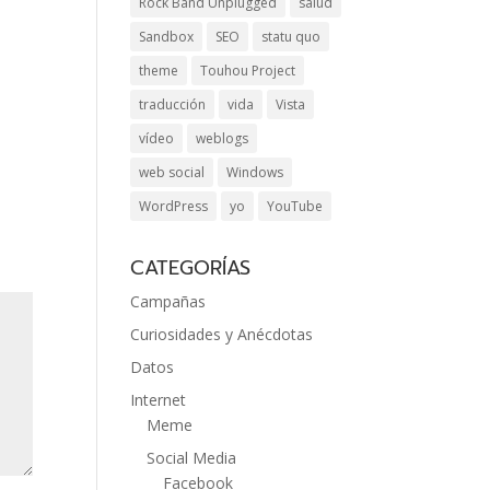
Rock Band Unplugged
salud
Sandbox
SEO
statu quo
theme
Touhou Project
traducción
vida
Vista
vídeo
weblogs
web social
Windows
WordPress
yo
YouTube
CATEGORÍAS
Campañas
Curiosidades y Anécdotas
Datos
Internet
Meme
Social Media
Facebook