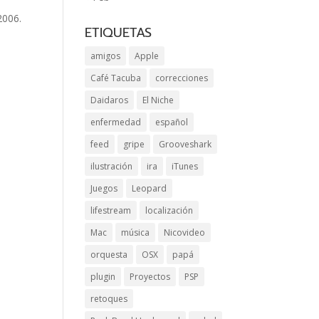
2006.
ETIQUETAS
amigos
Apple
Café Tacuba
correcciones
Daidaros
El Niche
enfermedad
español
feed
gripe
Grooveshark
ilustración
ira
iTunes
Juegos
Leopard
,
lifestream
localización
Mac
música
Nicovideo
orquesta
OSX
papá
plugin
Proyectos
PSP
retoques