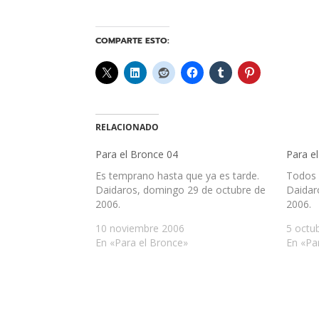
COMPARTE ESTO:
RELACIONADO
Para el Bronce 04
Para e
Es temprano hasta que ya es tarde.
Todos 
Daidaros, domingo 29 de octubre de
Daidar
2006.
2006.
10 noviembre 2006
5 octu
En «Para el Bronce»
En «Pa