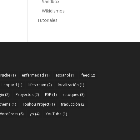
Sandbox
Wikidismos
Tutoriales
 Niche
(1)
enfermedad
(1)
español
(1)
feed
(2)
Leopard
(1)
lifestream
(2)
localización
(1)
gin
(2)
Proyectos
(2)
PSP
(1)
retoques
(3)
theme
(1)
Touhou Project
(1)
traducción
(2)
WordPress
(6)
yo
(4)
YouTube
(1)