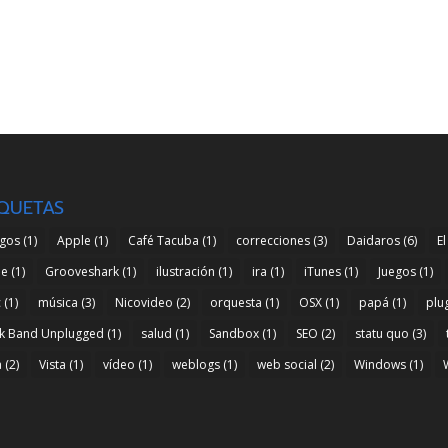
IQUETAS
gos
(1)
Apple
(1)
Café Tacuba
(1)
correcciones
(3)
Daidaros
(6)
El
pe
(1)
Grooveshark
(1)
ilustración
(1)
ira
(1)
iTunes
(1)
Juegos
(1)
c
(1)
música
(3)
Nicovideo
(2)
orquesta
(1)
OSX
(1)
papá
(1)
plu
k Band Unplugged
(1)
salud
(1)
Sandbox
(1)
SEO
(2)
statu quo
(3)
a
(2)
Vista
(1)
vídeo
(1)
weblogs
(1)
web social
(2)
Windows
(1)