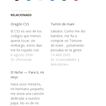
RELACIONADO
Dragón CSS
Turrón de maní
El CSS es uno de los
Saludos: Como me dio
códigos que menos
hambre, me fui a
quería tocar, sin
comprar un Torrone
embargo, estos días
de maní… justamente
me he topado con
pensaba en la gente
éste por necesidad.
6 agosto 2006
que no agrada de su
14 abril 2005
Pasa que estoy
En «Personal»
sabor y textura y me
En «Curiosidades y
desarrollando un sitio
decía que no podía
Anécdotas»
para un cliente y
ser… es muy sabroso
El Niche — Para ti, mi
deseo dar mi mejor
y dulce. En eso,
viejo
esfuerzo en su
masticando, sentí que
creación, de manera
mi boca había crecido
Hace unos minutos,
que valide, si es
en el lado…
mi hermano pequeño
posible y que se…
me envía una canción
dedicada a nuestro
papá. No es de mi