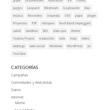
gripe
Grooveshark
ilustración
ira
iTunes
Juegos
Leopard
lifestream
localización
Mac
música
Nicovideo
orquesta
OSX
papá
plugin
Proyectos
PSP
retoques
Rock Band Unplugged
salud
Sandbox
SEO
statu quo
theme
Touhou Project
traducción
vida
Vista
vídeo
weblogs
web social
Windows
WordPress
yo
YouTube
CATEGORÍAS
Campañas
Curiosidades y Anécdotas
Datos
Internet
Meme