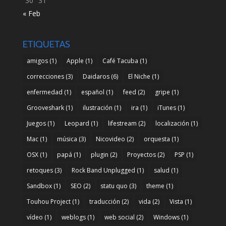
30
31
« Feb
ETIQUETAS
amigos
(1)
Apple
(1)
Café Tacuba
(1)
correcciones
(3)
Daidaros
(6)
El Niche
(1)
enfermedad
(1)
español
(1)
feed
(2)
gripe
(1)
Grooveshark
(1)
ilustración
(1)
ira
(1)
iTunes
(1)
Juegos
(1)
Leopard
(1)
lifestream
(2)
localización
(1)
Mac
(1)
música
(3)
Nicovideo
(2)
orquesta
(1)
OSX
(1)
papá
(1)
plugin
(2)
Proyectos
(2)
PSP
(1)
retoques
(3)
Rock Band Unplugged
(1)
salud
(1)
Sandbox
(1)
SEO
(2)
statu quo
(3)
theme
(1)
Touhou Project
(1)
traducción
(2)
vida
(2)
Vista
(1)
vídeo
(1)
weblogs
(1)
web social
(2)
Windows
(1)