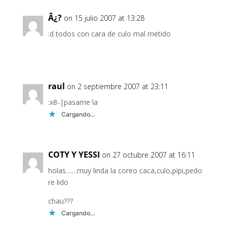
Â¿?
on 15 julio 2007 at 13:28
:d todos con cara de culo mal metido
raul
on 2 septiembre 2007 at 23:11
:x8-|pasame la
Cargando...
COTY Y YESSI
on 27 octubre 2007 at 16:11
holas……muy linda la coreo caca,culo,pipi,pedo
re lido
chau???
Cargando...