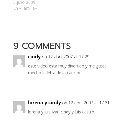
estilo musical, ni idea
5 julio 2009
de los derechos que
En «Familia»
de la base que usó
para crearla, pero la
comparto aquí de
todos modos.
http://media.daidaros.c
9 COMMENTS
om/El-Niche-Para-ti-
mi-viejo.mp3 A
continuación, la letra y
cindy
on 12 abril 2007 at 17:29
su descarga. Este
este video esta muy divertido y me gusta
tema esta…
mecho la letra de la cancion
lorena y cindy
on 12 abril 2007 at 17:31
lorena y luis ivan cindy y luis castro