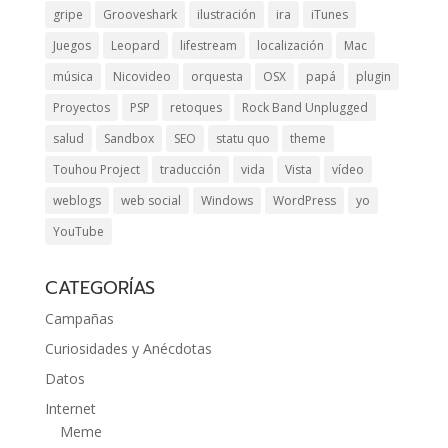
gripe
Grooveshark
ilustración
ira
iTunes
Juegos
Leopard
lifestream
localización
Mac
música
Nicovideo
orquesta
OSX
papá
plugin
Proyectos
PSP
retoques
Rock Band Unplugged
salud
Sandbox
SEO
statu quo
theme
Touhou Project
traducción
vida
Vista
vídeo
weblogs
web social
Windows
WordPress
yo
YouTube
CATEGORÍAS
Campañas
Curiosidades y Anécdotas
Datos
Internet
Meme