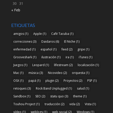
30
31
« Feb
ETIQUETAS
amigos
(1)
Apple
(1)
Café Tacuba
(1)
correcciones
(3)
Daidaros
(6)
El Niche
(1)
enfermedad
(1)
español
(1)
feed
(2)
gripe
(1)
Grooveshark
(1)
ilustración
(1)
ira
(1)
iTunes
(1)
Juegos
(1)
Leopard
(1)
lifestream
(2)
localización
(1)
Mac
(1)
música
(3)
Nicovideo
(2)
orquesta
(1)
OSX
(1)
papá
(1)
plugin
(2)
Proyectos
(2)
PSP
(1)
retoques
(3)
Rock Band Unplugged
(1)
salud
(1)
Sandbox
(1)
SEO
(2)
statu quo
(3)
theme
(1)
Touhou Project
(1)
traducción
(2)
vida
(2)
Vista
(1)
vídeo
(1)
weblogs
(1)
web social
(2)
Windows
(1)