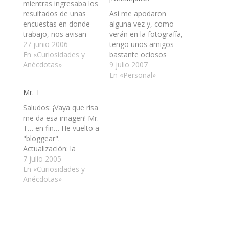
mientras ingresaba los
resultados de unas
Así me apodaron
encuestas en donde
alguna vez y, como
trabajo, nos avisan
verán en la fotografía,
que había0n llamado
27 junio 2006
tengo unos amigos
anónimamente
En «Curiosidades y
bastante ociosos
diciendo que habían
Anécdotas»
dedicados, que
9 julio 2007
dos bombas. Y yo que
hicieron de mí
En «Personal»
estaba tranquilo con
transformándome en
Mr. T
estufita y gas recién
Beetlejuice. Ahora
comprado. Obligado a
mínimo que el autor
Saludos: ¡Vaya que risa
salir al frío de la calle
escriba algo xD.
me da esa imagen! Mr.
por media hora
Sospechosos: Argol Ky
T… en fin… He vuelto a
mientras llegaban
Óscar Morales
"bloggear".
Carabineros…
Actualización 1: Un
Actualización: la
sospechoso menos,
imagen que aparecía
7 julio 2005
quedan dos.
acá la he perdido y no
En «Curiosidades y
Actualización 2: Otro
volveré a colocarla.
Anécdotas»
sospechoso menos,
quedó…