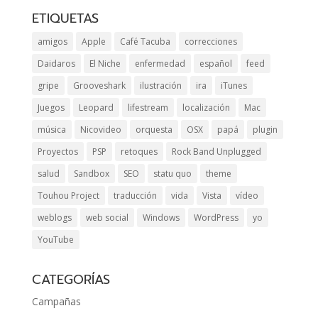
ETIQUETAS
amigos
Apple
Café Tacuba
correcciones
Daidaros
El Niche
enfermedad
español
feed
gripe
Grooveshark
ilustración
ira
iTunes
Juegos
Leopard
lifestream
localización
Mac
música
Nicovideo
orquesta
OSX
papá
plugin
Proyectos
PSP
retoques
Rock Band Unplugged
salud
Sandbox
SEO
statu quo
theme
Touhou Project
traducción
vida
Vista
vídeo
weblogs
web social
Windows
WordPress
yo
YouTube
CATEGORÍAS
Campañas