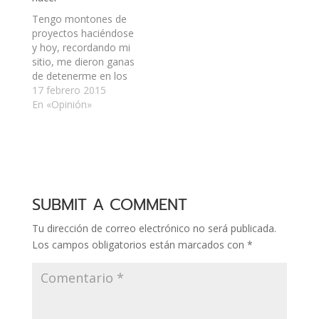
status de Google Talk
Región de O'Higgins,
acá: Así también mi
pero como que el
Tengo montones de
membresí­a MMUG: Y,
proyecto se ha
proyectos haciéndose
si no estoy mal, habí­a
demorado un poco.…
y hoy, recordando mi
otra para…
sitio, me dieron ganas
de detenerme en los
demás para darle unas
17 febrero 2015
horas a ordenar las
En «Opinión»
cosas acá, por lo que:
Eliminé un montón de
plugins. Quité el tema
bonito que hice hace
unos años y dejé
Twenty Fifteen, que
SUBMIT A COMMENT
es…
Tu dirección de correo electrónico no será publicada.
Los campos obligatorios están marcados con
*