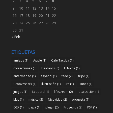
2
3
4
5
6
7
8
9
10
11
12
13
14
15
16
17
18
19
20
21
22
23
24
25
26
27
28
29
30
31
« Feb
ETIQUETAS
amigos
(1)
Apple
(1)
Café Tacuba
(1)
correcciones
(3)
Daidaros
(6)
El Niche
(1)
enfermedad
(1)
español
(1)
feed
(2)
gripe
(1)
Grooveshark
(1)
ilustración
(1)
ira
(1)
iTunes
(1)
Juegos
(1)
Leopard
(1)
lifestream
(2)
localización
(1)
Mac
(1)
música
(3)
Nicovideo
(2)
orquesta
(1)
OSX
(1)
papá
(1)
plugin
(2)
Proyectos
(2)
PSP
(1)