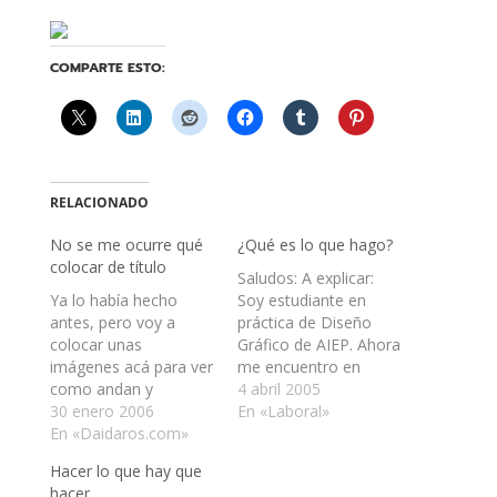
COMPARTE ESTO:
RELACIONADO
No se me ocurre qué
¿Qué es lo que hago?
colocar de título
Saludos: A explicar:
Ya lo habí­a hecho
Soy estudiante en
antes, pero voy a
práctica de Diseño
colocar unas
Gráfico de AIEP. Ahora
imágenes acá para ver
me encuentro en
como andan y
período de práctica o
4 abril 2005
aprovechar de subir un
30 enero 2006
pasantía. Debo hacer
En «Laboral»
posteo más. No
En «Daidaros.com»
un sitio web para el
recuerdo donde lo leí,
Consejo Nacional de
Hacer lo que hay que
pero puedo colocar mi
la Cultura y las Artes -
hacer