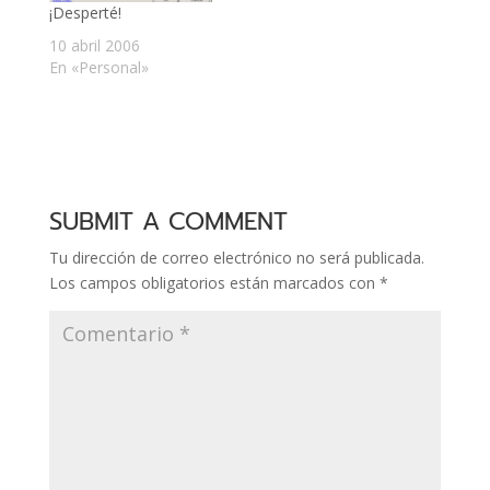
¡Desperté!
Algunos detalles los
omití por estética y
10 abril 2006
otros los agregué por
En «Personal»
la…
SUBMIT A COMMENT
Tu dirección de correo electrónico no será publicada.
Los campos obligatorios están marcados con
*