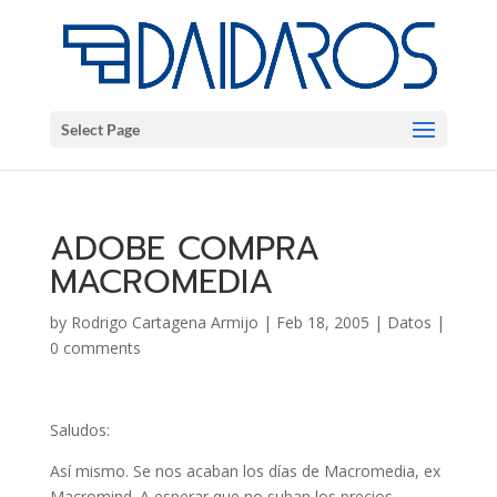
Select Page
ADOBE COMPRA
MACROMEDIA
by
Rodrigo Cartagena Armijo
|
Feb 18, 2005
|
Datos
|
0 comments
Saludos:
Así mismo. Se nos acaban los días de Macromedia, ex
Macromind. A esperar que no suban los precios.