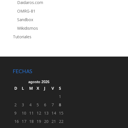
Daidaros.com
OMRG-81
Sandbox
Wikidismos
Tutoriales
FECHAS
agosto 2026
D
L
M
X
J
V
S
1
2
3
4
5
6
7
8
9
10
11
12
13
14
15
16
17
18
19
20
21
22