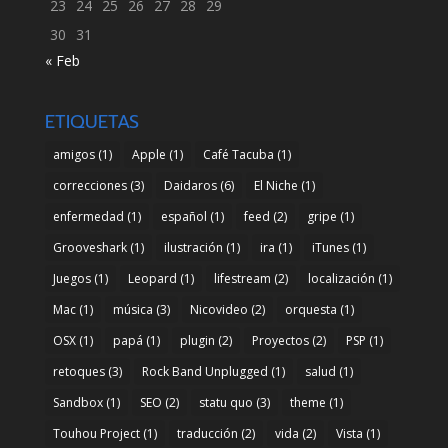
23
24
25
26
27
28
29
30
31
« Feb
ETIQUETAS
amigos
(1)
Apple
(1)
Café Tacuba
(1)
correcciones
(3)
Daidaros
(6)
El Niche
(1)
enfermedad
(1)
español
(1)
feed
(2)
gripe
(1)
Grooveshark
(1)
ilustración
(1)
ira
(1)
iTunes
(1)
Juegos
(1)
Leopard
(1)
lifestream
(2)
localización
(1)
Mac
(1)
música
(3)
Nicovideo
(2)
orquesta
(1)
OSX
(1)
papá
(1)
plugin
(2)
Proyectos
(2)
PSP
(1)
retoques
(3)
Rock Band Unplugged
(1)
salud
(1)
Sandbox
(1)
SEO
(2)
statu quo
(3)
theme
(1)
Touhou Project
(1)
traducción
(2)
vida
(2)
Vista
(1)