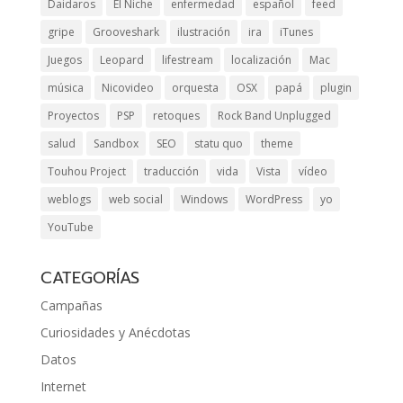
Daidaros
El Niche
enfermedad
español
feed
gripe
Grooveshark
ilustración
ira
iTunes
Juegos
Leopard
lifestream
localización
Mac
música
Nicovideo
orquesta
OSX
papá
plugin
Proyectos
PSP
retoques
Rock Band Unplugged
salud
Sandbox
SEO
statu quo
theme
Touhou Project
traducción
vida
Vista
vídeo
weblogs
web social
Windows
WordPress
yo
YouTube
CATEGORÍAS
Campañas
Curiosidades y Anécdotas
Datos
Internet