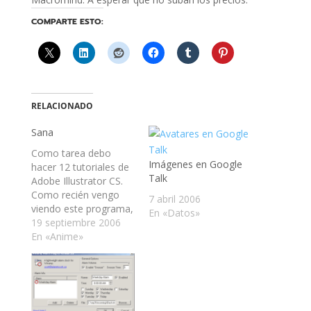
COMPARTE ESTO:
RELACIONADO
Sana
Como tarea debo
Imágenes en Google
hacer 12 tutoriales de
Talk
Adobe Illustrator CS.
Como recién vengo
7 abril 2006
viendo este programa,
En «Datos»
decidí precalentar
19 septiembre 2006
vectorizando una
En «Anime»
imagen que encontré.
La verdad me tomó
mucho más de lo que
pensé. Les dejo la
imagen terminada.