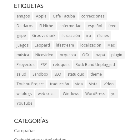
ETIQUETAS
amigos
Apple
Café Tacuba
correcciones
Daidaros
El Niche
enfermedad
español
feed
gripe
Grooveshark
ilustración
ira
iTunes
Juegos
Leopard
lifestream
localización
Mac
música
Nicovideo
orquesta
OSX
papá
plugin
Proyectos
PSP
retoques
Rock Band Unplugged
salud
Sandbox
SEO
statu quo
theme
Touhou Project
traducción
vida
Vista
vídeo
weblogs
web social
Windows
WordPress
yo
YouTube
CATEGORÍAS
Campañas
Curiosidades y Anécdotas