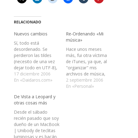
RELACIONADO
Nuevos cambios
Re-Ordenando «Mi
música»
Sí, todo está
desordenado. Se
Hace unos meses
perdieron las tildes
más, fui otra víctima
(necesito de una vez
de iTunes, ya que, al
dejar todo en UTF-8),
"organizar" mis
no hay tema… pero
17 diciembre 2006
archivos de música,
pronto, espero, habrá
En «Daidaros.com»
realmente me los
2 septiembre 2006
uno, nuevos artículos
desordenó. Mi orden
En «Personal»
y más orden.
era casi perfecto, cada
De Vista a Leopard y
Actualización: el feed
artista con su álbum,
otras cosas más
se lee con todas las
pero pasó que algunos
tildes mal. ¡Carajo!
de éstos estaban
Desde el sábado
SÃƒÂ­, todo estÃƒÂ¡
escritos en japonés y
recién pasado que soy
desordenado. Se
ahí se estropeó todo.
dueño de un MacBook
perdieron las tildes
Actualmente, me he
| Unibody de teclitas
(necesito de…
puesto…
luminosas y es bacán.