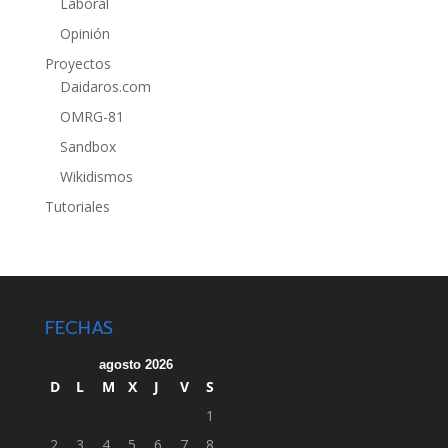
Laboral
Opinión
Proyectos
Daidaros.com
OMRG-81
Sandbox
Wikidismos
Tutoriales
FECHAS
agosto 2026
D
L
M
X
J
V
S
1
2
3
4
5
6
7
8