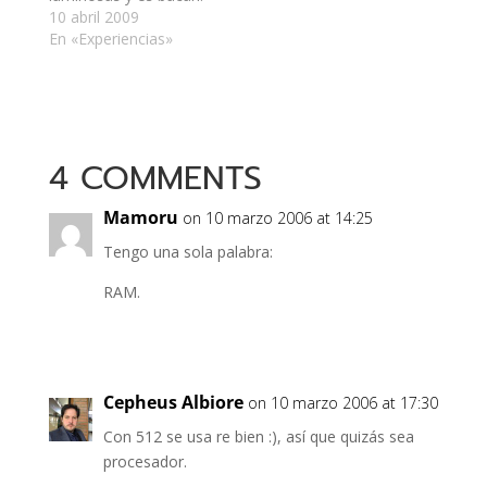
Tiene todo bien
10 abril 2009
hechito, bien UNIX,
En «Experiencias»
bien redondeado, bien
blanco, con efectos
visuales para hartas
cosas y todo suave.
Todo cool. Y bueno,
4 COMMENTS
estoy feliz. Es de esas
compras que cuestan,
…
Mamoru
on 10 marzo 2006 at 14:25
Tengo una sola palabra:
RAM.
Cepheus Albiore
on 10 marzo 2006 at 17:30
Con 512 se usa re bien :), así que quizás sea
procesador.