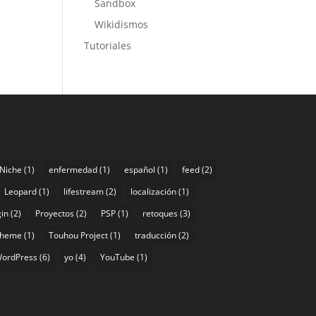
Sandbox
Wikidismos
Tutoriales
 Niche
(1)
enfermedad
(1)
español
(1)
feed
(2)
Leopard
(1)
lifestream
(2)
localización
(1)
gin
(2)
Proyectos
(2)
PSP
(1)
retoques
(3)
theme
(1)
Touhou Project
(1)
traducción
(2)
ordPress
(6)
yo
(4)
YouTube
(1)