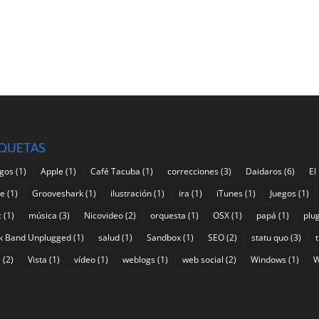
IQUETAS
gos
(1)
Apple
(1)
Café Tacuba
(1)
correcciones
(3)
Daidaros
(6)
El
pe
(1)
Grooveshark
(1)
ilustración
(1)
ira
(1)
iTunes
(1)
Juegos
(1)
c
(1)
música
(3)
Nicovideo
(2)
orquesta
(1)
OSX
(1)
papá
(1)
plu
k Band Unplugged
(1)
salud
(1)
Sandbox
(1)
SEO
(2)
statu quo
(3)
a
(2)
Vista
(1)
vídeo
(1)
weblogs
(1)
web social
(2)
Windows
(1)
W