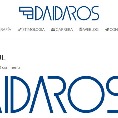
RAFÍ­A
ETIMOLOGÍA
CARRERA
WEBLOG
CON
UL
0 comments