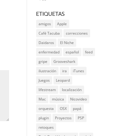
ETIQUETAS
amigos
Apple
Café Tacuba
correcciones
Daidaros
El Niche
enfermedad
español
feed
gripe
Grooveshark
ilustración
ira
iTunes
Juegos
Leopard
lifestream
localización
Mac
música
Nicovideo
orquesta
OSX
papá
plugin
Proyectos
PSP
retoques