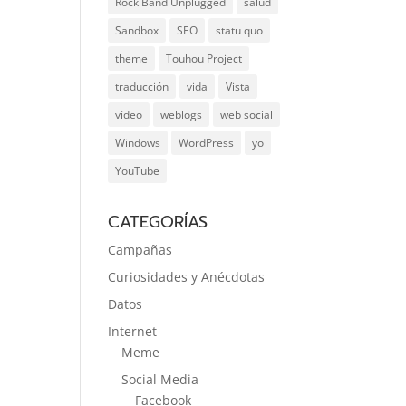
Rock Band Unplugged
salud
Sandbox
SEO
statu quo
theme
Touhou Project
traducción
vida
Vista
vídeo
weblogs
web social
Windows
WordPress
yo
YouTube
CATEGORÍAS
Campañas
Curiosidades y Anécdotas
Datos
Internet
Meme
Social Media
Facebook