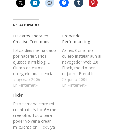
RELACIONADO
Daidaros ahora en
Probando
Creative Commons
Performancing
Estos días me ha dado
Así es. Como no
por hacerle varios
quiero instalar aún al
ajustes a mi blog. El
navegador Web 2.0
último de éstos:
Flock, me dio por
otorgarle una licencia
dejar mi Portable
en Creative Commons
7 agosto 2006
Firefox como si lo
28 junio 2006
que se puede en la
En «Internet»
fuera. Pero ¿qué es
En «Internet»
sidebar abajito. Así
Performancing? Hasta
Flickr
que ahora pueden
donde sé, es una
usar los contenidos de
extensión para Firefox
Esta semana cerré mi
acá (si es que eso
que permite postear
cuenta de Yahoo! y me
pasa en realidad)
desde el navegador.
creé otra. Todo para
según las
Así no hay que entrar
poder volver a crear
características que
al blog de uno…
mi cuenta en Flickr, ya