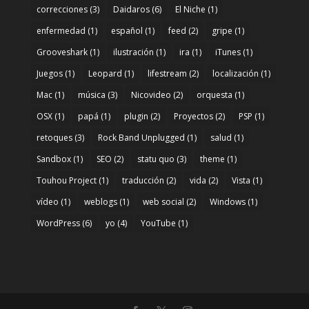
correcciones
(3)
Daidaros
(6)
El Niche
(1)
enfermedad
(1)
español
(1)
feed
(2)
gripe
(1)
Grooveshark
(1)
ilustración
(1)
ira
(1)
iTunes
(1)
Juegos
(1)
Leopard
(1)
lifestream
(2)
localización
(1)
Mac
(1)
música
(3)
Nicovideo
(2)
orquesta
(1)
OSX
(1)
papá
(1)
plugin
(2)
Proyectos
(2)
PSP
(1)
retoques
(3)
Rock Band Unplugged
(1)
salud
(1)
Sandbox
(1)
SEO
(2)
statu quo
(3)
theme
(1)
Touhou Project
(1)
traducción
(2)
vida
(2)
Vista
(1)
vídeo
(1)
weblogs
(1)
web social
(2)
Windows
(1)
WordPress
(6)
yo
(4)
YouTube
(1)