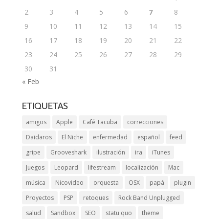
2
3
4
5
6
7
8
9
10
11
12
13
14
15
16
17
18
19
20
21
22
23
24
25
26
27
28
29
30
31
« Feb
ETIQUETAS
amigos
Apple
Café Tacuba
correcciones
Daidaros
El Niche
enfermedad
español
feed
gripe
Grooveshark
ilustración
ira
iTunes
Juegos
Leopard
lifestream
localización
Mac
música
Nicovideo
orquesta
OSX
papá
plugin
Proyectos
PSP
retoques
Rock Band Unplugged
salud
Sandbox
SEO
statu quo
theme