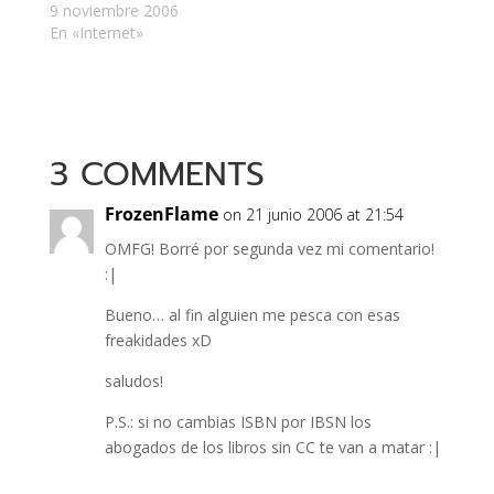
se…
que el nombre de la
9 noviembre 2006
dirección en que se
En «Internet»
mostraban las
fotografías no es mi
actual nickname. Fue
bastante tedioso, pero
me sirvió para
3 COMMENTS
organizar un poco
mejor…
FrozenFlame
on 21 junio 2006 at 21:54
OMFG! Borré por segunda vez mi comentario!
:|
Bueno… al fin alguien me pesca con esas
freakidades xD
saludos!
P.S.: si no cambias ISBN por IBSN los
abogados de los libros sin CC te van a matar :|