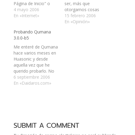
Página de Inicio" o
ser, más que
"Agrégame a tus
4 mayo 2006
otorgarnos cosas
Favoritos", de manera
En «Internet»
gratis y de
15 febrero 2006
que el internauta le
funcionalidad casi, o
En «Opinión»
diese más visitas.
mayor, que otros
Probando Qumana
Claro, esto siempre
programas. Hay
3.0.0-b5
tiene una utilidad u
muchos en este
otra. Así también
campo y uso varios de
Me enteré de Qumana
nacieron los portales,
ellos, como
hace varios meses en
para tener un gran
OpenOffice, Firefox,
Huasonic y desde
panorama en cuanto
Thunderbird, Songbird
aquella vez que he
uno se…
y no sé que más. Pero
querido probarlo. No
también podría usar
tengo idea la causa de
6 septiembre 2006
los…
que antes no me
En «Daidaros.com»
dejara sincronizarme
con mi blog, pero,
como hoy supe que se
había actualizado,
decidí darle una nueva
oportunidad. Como
SUBMIT A COMMENT
hace poco que
formateé,…