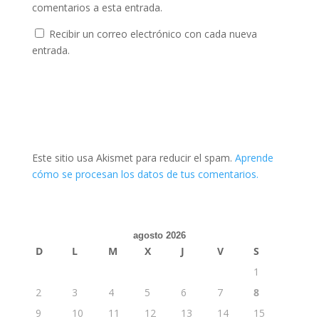
comentarios a esta entrada.
Recibir un correo electrónico con cada nueva
entrada.
Este sitio usa Akismet para reducir el spam.
Aprende
cómo se procesan los datos de tus comentarios.
agosto 2026
D
L
M
X
J
V
S
1
2
3
4
5
6
7
8
9
10
11
12
13
14
15