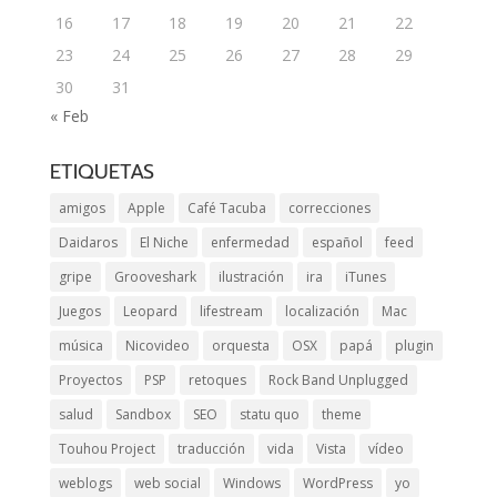
16
17
18
19
20
21
22
23
24
25
26
27
28
29
30
31
« Feb
ETIQUETAS
amigos
Apple
Café Tacuba
correcciones
Daidaros
El Niche
enfermedad
español
feed
gripe
Grooveshark
ilustración
ira
iTunes
Juegos
Leopard
lifestream
localización
Mac
música
Nicovideo
orquesta
OSX
papá
plugin
Proyectos
PSP
retoques
Rock Band Unplugged
salud
Sandbox
SEO
statu quo
theme
Touhou Project
traducción
vida
Vista
vídeo
weblogs
web social
Windows
WordPress
yo