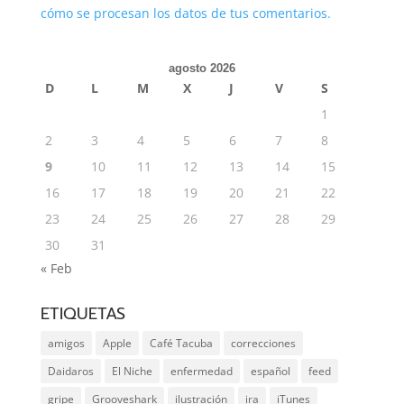
cómo se procesan los datos de tus comentarios.
agosto 2026
D
L
M
X
J
V
S
1
2
3
4
5
6
7
8
9
10
11
12
13
14
15
16
17
18
19
20
21
22
23
24
25
26
27
28
29
30
31
« Feb
ETIQUETAS
amigos
Apple
Café Tacuba
correcciones
Daidaros
El Niche
enfermedad
español
feed
gripe
Grooveshark
ilustración
ira
iTunes