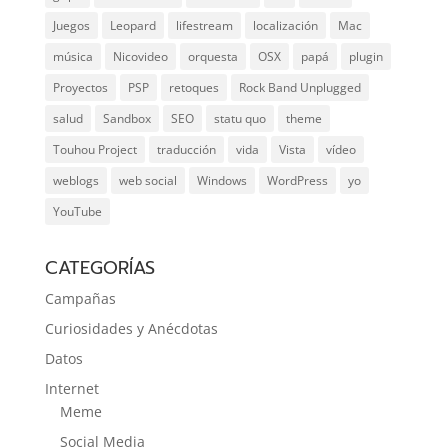
Juegos
Leopard
lifestream
localización
Mac
música
Nicovideo
orquesta
OSX
papá
plugin
Proyectos
PSP
retoques
Rock Band Unplugged
salud
Sandbox
SEO
statu quo
theme
Touhou Project
traducción
vida
Vista
vídeo
weblogs
web social
Windows
WordPress
yo
YouTube
CATEGORÍAS
Campañas
Curiosidades y Anécdotas
Datos
Internet
Meme
Social Media