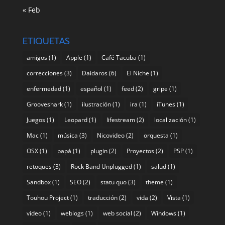
« Feb
ETIQUETAS
amigos
(1)
Apple
(1)
Café Tacuba
(1)
correcciones
(3)
Daidaros
(6)
El Niche
(1)
enfermedad
(1)
español
(1)
feed
(2)
gripe
(1)
Grooveshark
(1)
ilustración
(1)
ira
(1)
iTunes
(1)
Juegos
(1)
Leopard
(1)
lifestream
(2)
localización
(1)
Mac
(1)
música
(3)
Nicovideo
(2)
orquesta
(1)
OSX
(1)
papá
(1)
plugin
(2)
Proyectos
(2)
PSP
(1)
retoques
(3)
Rock Band Unplugged
(1)
salud
(1)
Sandbox
(1)
SEO
(2)
statu quo
(3)
theme
(1)
Touhou Project
(1)
traducción
(2)
vida
(2)
Vista
(1)
vídeo
(1)
weblogs
(1)
web social
(2)
Windows
(1)