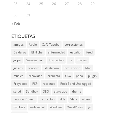
23
24
25
26
27
28
29
30
31
« Feb
ETIQUETAS
amigos
Apple
Café Tacuba
correcciones
Daidaros
El Niche
enfermedad
español
feed
gripe
Grooveshark
ilustración
ira
iTunes
Juegos
Leopard
lifestream
localización
Mac
música
Nicovideo
orquesta
OSX
papá
plugin
Proyectos
PSP
retoques
Rock Band Unplugged
salud
Sandbox
SEO
statu quo
theme
Touhou Project
traducción
vida
Vista
vídeo
weblogs
web social
Windows
WordPress
yo