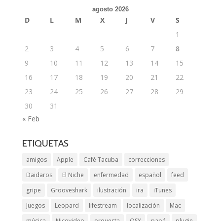
agosto 2026
D
L
M
X
J
V
S
1
2
3
4
5
6
7
8
9
10
11
12
13
14
15
16
17
18
19
20
21
22
23
24
25
26
27
28
29
30
31
« Feb
ETIQUETAS
amigos
Apple
Café Tacuba
correcciones
Daidaros
El Niche
enfermedad
español
feed
gripe
Grooveshark
ilustración
ira
iTunes
Juegos
Leopard
lifestream
localización
Mac
música
Nicovideo
orquesta
OSX
papá
plugin