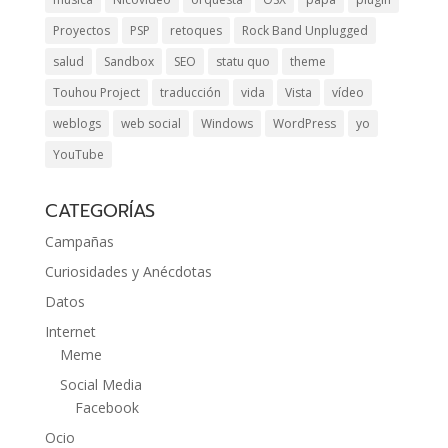
Proyectos
PSP
retoques
Rock Band Unplugged
salud
Sandbox
SEO
statu quo
theme
Touhou Project
traducción
vida
Vista
vídeo
weblogs
web social
Windows
WordPress
yo
YouTube
CATEGORÍAS
Campañas
Curiosidades y Anécdotas
Datos
Internet
Meme
Social Media
Facebook
Ocio