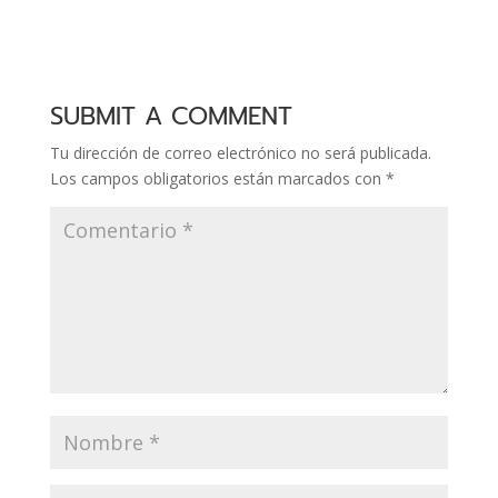
sistema, la acepté.
Luego me llegaron
unas 10 invitaciones,
las que regalé todas,
porque soy una
SUBMIT A COMMENT
persona generosa :P,
sin embargo, no lo
Tu dirección de correo electrónico no será publicada.
usé…
Los campos obligatorios están marcados con
*