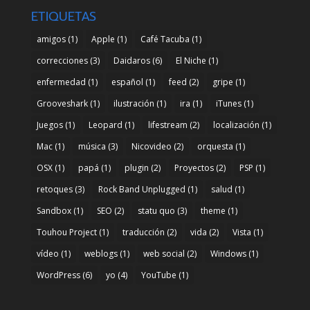
ETIQUETAS
amigos
(1)
Apple
(1)
Café Tacuba
(1)
correcciones
(3)
Daidaros
(6)
El Niche
(1)
enfermedad
(1)
español
(1)
feed
(2)
gripe
(1)
Grooveshark
(1)
ilustración
(1)
ira
(1)
iTunes
(1)
Juegos
(1)
Leopard
(1)
lifestream
(2)
localización
(1)
Mac
(1)
música
(3)
Nicovideo
(2)
orquesta
(1)
OSX
(1)
papá
(1)
plugin
(2)
Proyectos
(2)
PSP
(1)
retoques
(3)
Rock Band Unplugged
(1)
salud
(1)
Sandbox
(1)
SEO
(2)
statu quo
(3)
theme
(1)
Touhou Project
(1)
traducción
(2)
vida
(2)
Vista
(1)
vídeo
(1)
weblogs
(1)
web social
(2)
Windows
(1)
WordPress
(6)
yo
(4)
YouTube
(1)