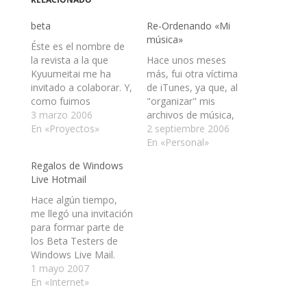
beta
Re-Ordenando «Mi
música»
Éste es el nombre de
la revista a la que
Hace unos meses
Kyuumeitai me ha
más, fui otra víctima
invitado a colaborar. Y,
de iTunes, ya que, al
como fuimos
"organizar" mis
compañeros de curso,
3 marzo 2006
archivos de música,
también colaboro en
En «Proyectos»
realmente me los
2 septiembre 2006
el logotipo :P Así que
desordenó. Mi orden
En «Personal»
acá está mi aporte.
era casi perfecto, cada
Regalos de Windows
Espero lo evalúen y
artista con su álbum,
Live Hotmail
comparen con el
pero pasó que algunos
anterior. Pero si no lo
de éstos estaban
Hace algún tiempo,
hacen, supongo que
escritos en japonés y
me llegó una invitación
estará…
ahí se estropeó todo.
para formar parte de
Actualmente, me he
los Beta Testers de
puesto…
Windows Live Mail.
Como tenía curiosidad
1 mayo 2007
por su, aquel
En «Internet»
entonces, nuevo