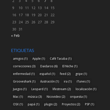
2
3
4
5
6
7
8
9
10
11
12
13
14
15
16
17
18
19
20
21
22
23
24
25
26
27
28
29
30
31
« Feb
ETIQUETAS
amigos
(1)
Apple
(1)
Café Tacuba
(1)
correcciones
(3)
Daidaros
(6)
El Niche
(1)
enfermedad
(1)
español
(1)
feed
(2)
gripe
(1)
Grooveshark
(1)
ilustración
(1)
ira
(1)
iTunes
(1)
Juegos
(1)
Leopard
(1)
lifestream
(2)
localización
(1)
Mac
(1)
música
(3)
Nicovideo
(2)
orquesta
(1)
OSX
(1)
papá
(1)
plugin
(2)
Proyectos
(2)
PSP
(1)