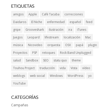
ETIQUETAS
amigos
Apple
Café Tacuba
correcciones
Daidaros
El Niche
enfermedad
español
feed
gripe
Grooveshark
ilustración
ira
iTunes
Juegos
Leopard
lifestream
localización
Mac
música
Nicovideo
orquesta
OSX
papá
plugin
Proyectos
PSP
retoques
Rock Band Unplugged
salud
Sandbox
SEO
statu quo
theme
Touhou Project
traducción
vida
Vista
vídeo
weblogs
web social
Windows
WordPress
yo
YouTube
CATEGORÍAS
Campañas