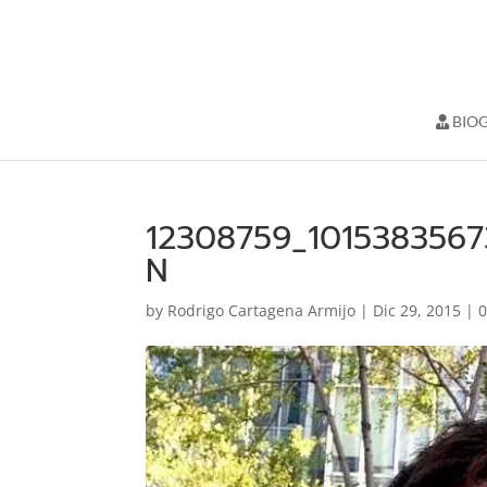
BIOG
12308759_101538356
N
by
Rodrigo Cartagena Armijo
|
Dic 29, 2015
|