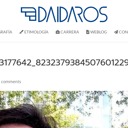
RAFÍ­A
ETIMOLOGÍA
CARRERA
WEBLOG
CON
73177642_823237938450760122
0 comments