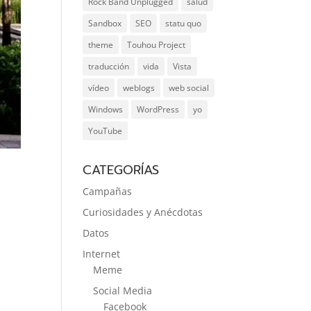
Rock Band Unplugged
salud
Sandbox
SEO
statu quo
theme
Touhou Project
traducción
vida
Vista
vídeo
weblogs
web social
Windows
WordPress
yo
YouTube
CATEGORÍAS
Campañas
Curiosidades y Anécdotas
Datos
Internet
Meme
Social Media
Facebook