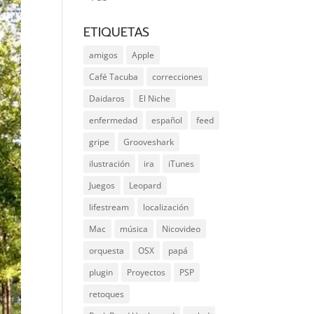
ETIQUETAS
amigos
Apple
Café Tacuba
correcciones
Daidaros
El Niche
enfermedad
español
feed
gripe
Grooveshark
ilustración
ira
iTunes
Juegos
Leopard
lifestream
localización
Mac
música
Nicovideo
orquesta
OSX
papá
plugin
Proyectos
PSP
retoques