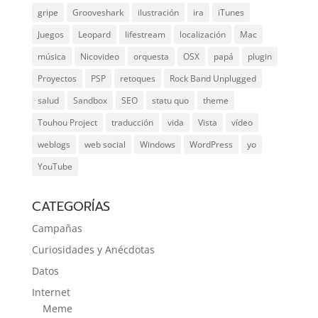
gripe
Grooveshark
ilustración
ira
iTunes
Juegos
Leopard
lifestream
localización
Mac
música
Nicovideo
orquesta
OSX
papá
plugin
Proyectos
PSP
retoques
Rock Band Unplugged
salud
Sandbox
SEO
statu quo
theme
Touhou Project
traducción
vida
Vista
vídeo
weblogs
web social
Windows
WordPress
yo
YouTube
CATEGORÍAS
Campañas
Curiosidades y Anécdotas
Datos
Internet
Meme