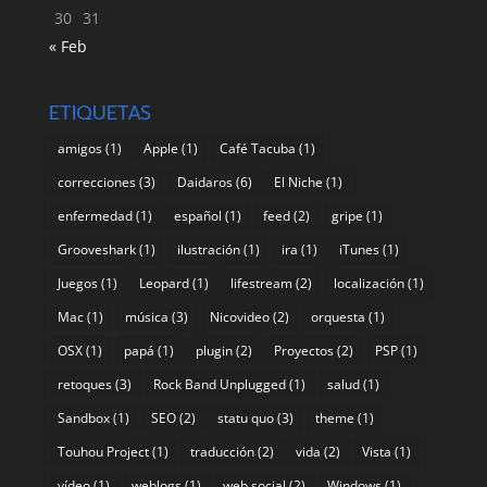
30
31
« Feb
ETIQUETAS
amigos
(1)
Apple
(1)
Café Tacuba
(1)
correcciones
(3)
Daidaros
(6)
El Niche
(1)
enfermedad
(1)
español
(1)
feed
(2)
gripe
(1)
Grooveshark
(1)
ilustración
(1)
ira
(1)
iTunes
(1)
Juegos
(1)
Leopard
(1)
lifestream
(2)
localización
(1)
Mac
(1)
música
(3)
Nicovideo
(2)
orquesta
(1)
OSX
(1)
papá
(1)
plugin
(2)
Proyectos
(2)
PSP
(1)
retoques
(3)
Rock Band Unplugged
(1)
salud
(1)
Sandbox
(1)
SEO
(2)
statu quo
(3)
theme
(1)
Touhou Project
(1)
traducción
(2)
vida
(2)
Vista
(1)
vídeo
(1)
weblogs
(1)
web social
(2)
Windows
(1)